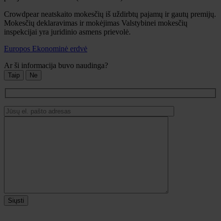
Crowdpear neatskaito mokesčių iš uždirbtų pajamų ir gautų premijų.
Mokesčių deklaravimas ir mokėjimas Valstybinei mokesčių
inspekcijai yra juridinio asmens prievolė.
Europos Ekonominė erdvė
Ar ši informacija buvo naudinga?
Taip
Ne
Siųsti