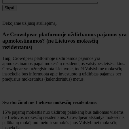
Siųsti
Dėkojame už jūsų atsiliepimą.
Ar Crowdpear platformoje uždirbamos pajamos yra
apmokestinamos? (ne Lietuvos mokesčių
rezidentams)
Taip, Crowdpear platformoje uždirbamos pajamos yra
apmokestinamos pagal mokesčių rezidencijos valstybės teisės aktus.
Crowdpear yra užregistruota Lietuvoje, todėl Valstybinė mokesčių
inspekcija bus informuota apie investuotojų uždirbtas pajamas per
praėjusius mokestinius (kalendorinius) metus.
Svarbu žinoti ne Lietuvos mokesčių rezidentams:
15% pajamų mokestis nuo uždirbtų palūkanų bus taikomas visiems
ne Lietuvos mokesčių rezidentams. Crowdpear atskaitys mokesčius
palūkanų mokėjimo metu ir sumokės juos Valstybinei mokesčių
inspekcijai.