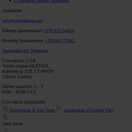
Crowdpear metinės ataskaitos
Susisiekite
info@crowdpear.com
Klientų aptarnavimas
+370 615 54424
Projektų finansavimas
+370 615 73611
Susisiekite per Telegram
Crowdpear, UAB
Verslo centras ELEVEN,
Kareivių g. 11B, LT-09109
Vilnius, Lietuva
Darbo valandos: I – V
8:00 – 16:00 CET
Crowdpear programėlė
Atsisiųskite iš App Store
Atsisiųskite iš Google Play
Dark mode