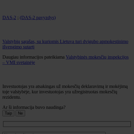
DAS-2
;
(DAS-2 pavyzdys)
Valstybių sąrašas, su kuriomis Lietuva turi dvigubo apmokestinimo
išvengimo sutartį
Daugiau informacijos pateikiama
Valstybinės mokesčių inspekcijos
– VMI svetainėje
Investuotojas yra atsakingas už mokesčių deklaravimą ir mokėjimą
toje valstybėje, kur investuotojas yra užregistruotas mokesčių
rezidentu.
Ar ši informacija buvo naudinga?
Taip
Ne