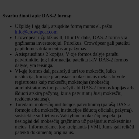
Svarbu žinoti apie DAS-2 formą:
Užpildę I-ąją dalį, atsiųskite formą mums el. paštu
info@crowdpear.com
.
Crowdpear užpildžius II, III ir IV dalis, DAS-2 forma yra
grąžinama investuotojui. Prireikus, Crowdpear gali pateikti
papildomus dokumentus ar pažymas.
Atsispausdinus 2 kopijas, V-oje formos dalyje parašu
patvirtinkite, jog informacija, pateikta I-IV DAS-2 formos
dalyse, yra teisinga.
VI-ąją formos dalį pasirašyti turi tos mokesčių šalies
institucija, kurioje praėjusiais mokestiniais metais buvote
registruotas kaip mokesčių mokėtojas (mokesčių
administratorius turi pasirašyti abi DAS-2 formos kopijas arba
išduoti atskirą pažymą, kuria patvirtintų Jūsų mokesčių
rezidento statusą).
Turėdami mokesčių institucijos patvirtinimą (parašą DAS-2
formoje arba mokesčių institucijos išduotą oficialią pažymą),
susisiekite su Lietuvos Valstybine mokesčių inspekcija
tiesiogiai dėl mokesčių grąžinimo už praėjusius mokestinius
metus. Informuojame, jog kreipiantis į VMI, Jums gali reikėti
pateikti dokumentų originalus.