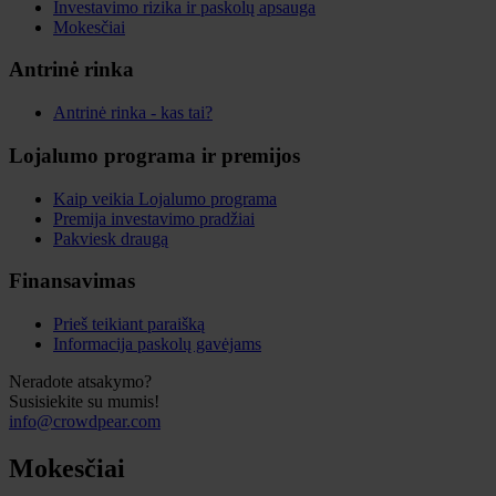
Investavimo rizika ir paskolų apsauga
Mokesčiai
Antrinė rinka
Antrinė rinka - kas tai?
Lojalumo programa ir premijos
Kaip veikia Lojalumo programa
Premija investavimo pradžiai
Pakviesk draugą
Finansavimas
Prieš teikiant paraišką
Informacija paskolų gavėjams
Neradote atsakymo?
Susisiekite su mumis!
info@crowdpear.com
Mokesčiai