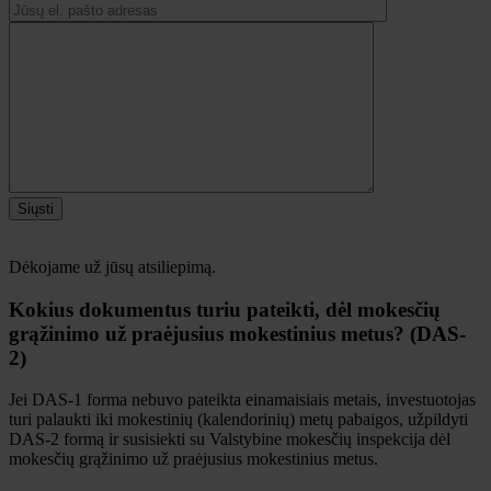
Siųsti
Dėkojame už jūsų atsiliepimą.
Kokius dokumentus turiu pateikti, dėl mokesčių
grąžinimo už praėjusius mokestinius metus? (DAS-
2)
Jei DAS-1 forma nebuvo pateikta einamaisiais metais, investuotojas
turi palaukti iki mokestinių (kalendorinių) metų pabaigos, užpildyti
DAS-2 formą ir susisiekti su Valstybine mokesčių inspekcija dėl
mokesčių grąžinimo už praėjusius mokestinius metus.