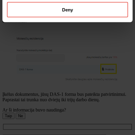
Deny
Prisijunkite prie savo paskyros, nustatymuose raskite skiltį
„Mokesčių rezidencija“ ir spauskite „Pridėkite“, kad įkeltumėte
dokumentus.
Įkėlus dokumentus, jūsų DAS-1 forma bus pateikta patvirtinimui.
Paprastai tai trunka nuo dviejų iki trijų darbo dienų.
Ar ši informacija buvo naudinga?
Taip
Ne