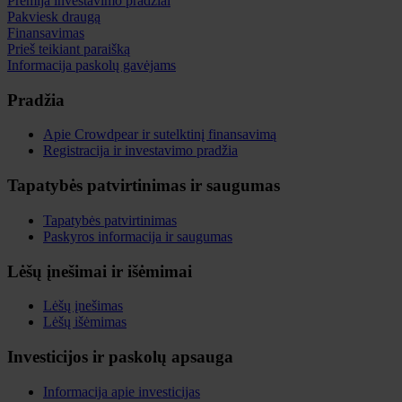
Premija investavimo pradžiai
Pakviesk draugą
Finansavimas
Prieš teikiant paraišką
Informacija paskolų gavėjams
Pradžia
Apie Crowdpear ir sutelktinį finansavimą
Registracija ir investavimo pradžia
Tapatybės patvirtinimas ir saugumas
Tapatybės patvirtinimas
Paskyros informacija ir saugumas
Lėšų įnešimai ir išėmimai
Lėšų įnešimas
Lėšų išėmimas
Investicijos ir paskolų apsauga
Informacija apie investicijas