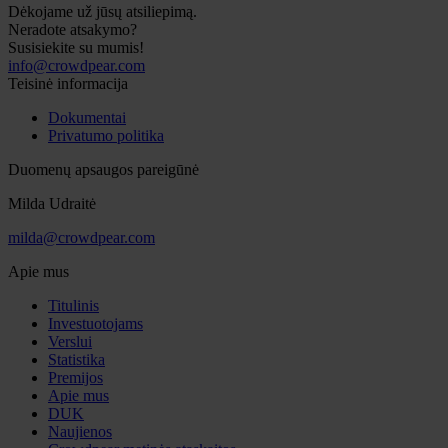
Dėkojame už jūsų atsiliepimą.
Neradote atsakymo?
Susisiekite su mumis!
info@crowdpear.com
Teisinė informacija
Dokumentai
Privatumo politika
Duomenų apsaugos pareigūnė
Milda Udraitė
milda@crowdpear.com
Apie mus
Titulinis
Investuotojams
Verslui
Statistika
Premijos
Apie mus
DUK
Naujienos