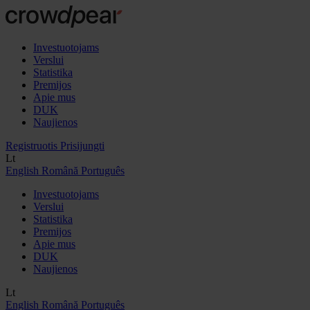
Investuotojams
Verslui
Statistika
Premijos
Apie mus
DUK
Naujienos
Registruotis
Prisijungti
Lt
English
Română
Português
Investuotojams
Verslui
Statistika
Premijos
Apie mus
DUK
Naujienos
Lt
English
Română
Português