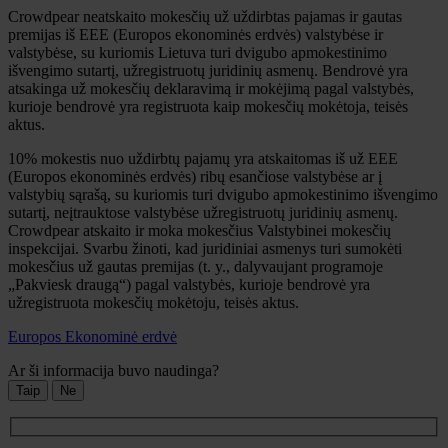
Crowdpear neatskaito mokesčių už uždirbtas pajamas ir gautas
premijas iš EEE (Europos ekonominės erdvės) valstybėse ir
valstybėse, su kuriomis Lietuva turi dvigubo apmokestinimo
išvengimo sutartį, užregistruotų juridinių asmenų. Bendrovė yra
atsakinga už mokesčių deklaravimą ir mokėjimą pagal valstybės,
kurioje bendrovė yra registruota kaip mokesčių mokėtoja, teisės
aktus.
10% mokestis nuo uždirbtų pajamų yra atskaitomas iš už EEE
(Europos ekonominės erdvės) ribų esančiose valstybėse ar į
valstybių sąrašą, su kuriomis turi dvigubo apmokestinimo išvengimo
sutartį, neįtrauktose valstybėse užregistruotų juridinių asmenų.
Crowdpear atskaito ir moka mokesčius Valstybinei mokesčių
inspekcijai. Svarbu žinoti, kad juridiniai asmenys turi sumokėti
mokesčius už gautas premijas (t. y., dalyvaujant programoje
„Pakviesk draugą“) pagal valstybės, kurioje bendrovė yra
užregistruota mokesčių mokėtoju, teisės aktus.
Europos Ekonominė erdvė
Ar ši informacija buvo naudinga?
Taip
Ne