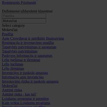
Registruotis
Prisijungti
Dažniausiai užduodami klausimai
Select category
Mokesčiai
Pradžia
Apie Crowdpear ir sutelktinį finansavimą
Registracija ir investavimo pradžia
Tapatybės patvirtinimas ir saugumas
Tapatybės patvirtinimas
Paskyros informacija ir saugumas
Lėšų įnešimai ir išėmimai
Lėšų įnešimas
Lėšų išėmimas
Investicijos ir paskolų apsauga
Informacija apie investicijas
Investavimo rizika ir paskolų apsauga
Mokesčiai
Antrinė rinka
Antrinė rinka - kas tai?
Lojalumo programa ir premijos
Kaip veikia Lojalumo programa