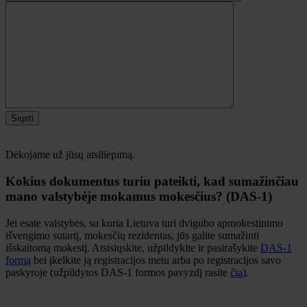
Siųsti
Dėkojame už jūsų atsiliepimą.
Kokius dokumentus turiu pateikti, kad sumažinčiau
mano valstybėje mokamus mokesčius? (DAS-1)
Jei esate valstybės, su kuria Lietuva turi dvigubo apmokestinimo
išvengimo sutartį, mokesčių rezidentas, jūs galite sumažinti
išskaitomą mokestį. Atsisiųskite, užpildykite ir pasirašykite
DAS-1
formą
bei įkelkite ją registracijos metu arba po registracijos savo
paskyroje (užpildytos DAS-1 formos pavyzdį rasite
čia
).