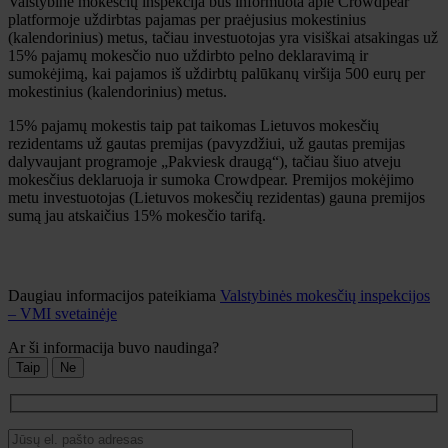
Valstybinė mokesčių inspekcija bus informuota apie Crowdpear
platformoje uždirbtas pajamas per praėjusius mokestinius
(kalendorinius) metus, tačiau investuotojas yra visiškai atsakingas už
15% pajamų mokesčio nuo uždirbto pelno deklaravimą ir
sumokėjimą, kai pajamos iš uždirbtų palūkanų viršija 500 eurų per
mokestinius (kalendorinius) metus.
15% pajamų mokestis taip pat taikomas Lietuvos mokesčių
rezidentams už gautas premijas (pavyzdžiui, už gautas premijas
dalyvaujant programoje „Pakviesk draugą“), tačiau šiuo atveju
mokesčius deklaruoja ir sumoka Crowdpear. Premijos mokėjimo
metu investuotojas (Lietuvos mokesčių rezidentas) gauna premijos
sumą jau atskaičius 15% mokesčio tarifą.
Daugiau informacijos pateikiama
Valstybinės mokesčių inspekcijos
– VMI svetainėje
Ar ši informacija buvo naudinga?
Taip
Ne