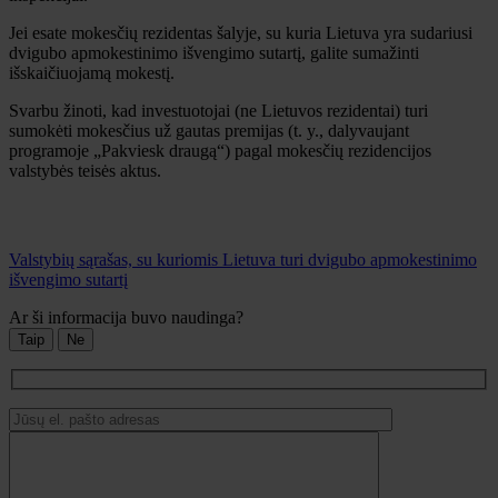
Jei esate mokesčių rezidentas šalyje, su kuria Lietuva yra sudariusi
dvigubo apmokestinimo išvengimo sutartį, galite sumažinti
išskaičiuojamą mokestį.
Svarbu žinoti, kad investuotojai (ne Lietuvos rezidentai) turi
sumokėti mokesčius už gautas premijas (t. y., dalyvaujant
programoje „Pakviesk draugą“) pagal mokesčių rezidencijos
valstybės teisės aktus.
Valstybių sąrašas, su kuriomis Lietuva turi dvigubo apmokestinimo
išvengimo sutartį
Ar ši informacija buvo naudinga?
Taip
Ne