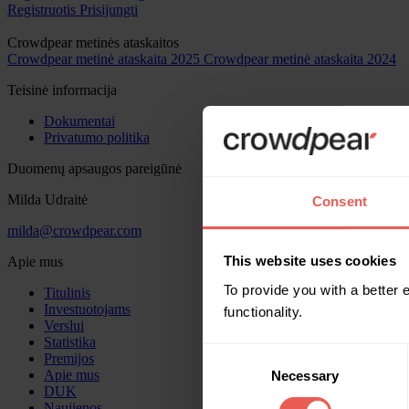
Registruotis
Prisijungti
Crowdpear metinės ataskaitos
Crowdpear metinė ataskaita 2025
Crowdpear metinė ataskaita 2024
Teisinė informacija
Dokumentai
Privatumo politika
Duomenų apsaugos pareigūnė
Milda Udraitė
Consent
milda@crowdpear.com
This website uses cookies
Apie mus
To provide you with a better
Titulinis
Investuotojams
functionality.
Verslui
Statistika
Consent
Premijos
Apie mus
Necessary
Selection
DUK
Naujienos