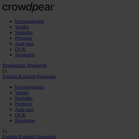
Investuotojams
Verslui
Statistika
Premijos
Apie mus
DUK
Naujienos
Registruotis
Prisijungti
Lt
English
Română
Português
Investuotojams
Verslui
Statistika
Premijos
Apie mus
DUK
Naujienos
Lt
English
Română
Português