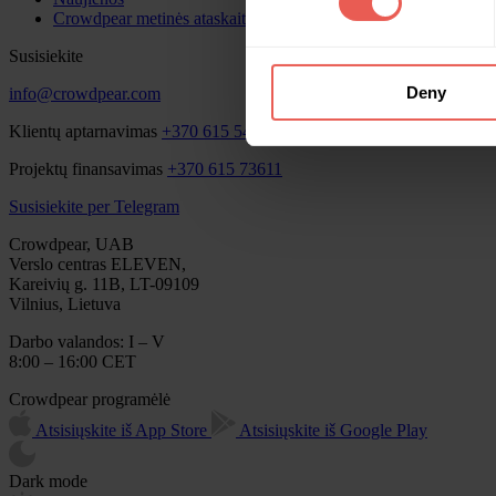
Crowdpear metinės ataskaitos
Susisiekite
Deny
info@crowdpear.com
Klientų aptarnavimas
+370 615 54424
Projektų finansavimas
+370 615 73611
Susisiekite per Telegram
Crowdpear, UAB
Verslo centras ELEVEN,
Kareivių g. 11B, LT-09109
Vilnius, Lietuva
Darbo valandos: I – V
8:00 – 16:00 CET
Crowdpear programėlė
Atsisiųskite iš App Store
Atsisiųskite iš Google Play
Dark mode