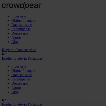
Investește
Obține finanțare
Date statistice
Recompense
Despre noi
Ajutor
Blog
Registru
Conectează-te
Ro
English
Lietuvių
Português
Investește
Obține finanțare
Date statistice
Recompense
Despre noi
Ajutor
Blog
Ro
English
Lietuvių
Português