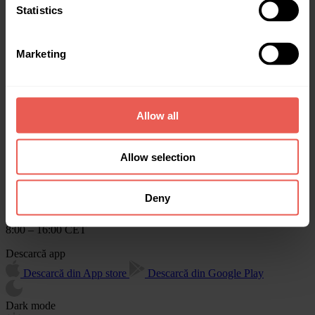
Statistics
Rapoartele anuale Crowdpear
Contactează-ne
Marketing
info@crowdpear.com
Asistență clienți
+370 615 54424
Pentru finanțare
+40 754 22 99 25
Allow all
Asistență clienți prin Telegram
Crowdpear, UAB
Allow selection
Business Centre ELEVEN,
Kareiviu str. 11B, LT-09109
Vilnius, Lithuania
Deny
Program de lucru: I – V
8:00 – 16:00 CET
Descarcă app
Descarcă din App store
Descarcă din Google Play
Dark mode