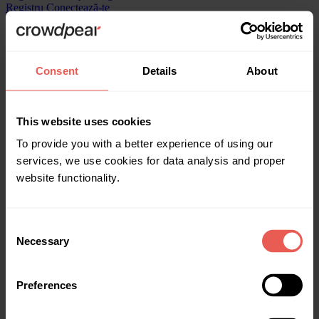
Registru
Conectează-te
Rapoartele anuale Crowdpear
Raportul anuale Crowdpear 2025
Raportul anuale Crowdpear 2024
Juridic
Consent
Details
About
Documente
Politica de confidențialitate
This website uses cookies
Responsabil pentru protecția datelor
To provide you with a better experience of using our
Milda Udraitė
services, we use cookies for data analysis and proper
website functionality.
milda@crowdpear.com
Despre noi
Consent
Acasă
Necessary
Investește
Selection
Obține finanțare
Date statistice
Recompense
Preferences
Despre noi
Ajutor
Blog