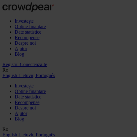
Investește
Obține finanțare
Date statistice
Recompense
Despre noi
Ajutor
Blog
Registru
Conectează-te
Ro
English
Lietuvių
Português
Investește
Obține finanțare
Date statistice
Recompense
Despre noi
Ajutor
Blog
Ro
English
Lietuvių
Português