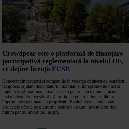
Crowdpear este o platformă de finanțare
participativă reglementată la nivelul UE,
ce deține licență
ECSP
.
Conectăm investitorii și companiile în vederea obținerii de beneficii
reciproce. Ajutăm dezvoltatorii imobiliari și întreprinderile mici și
mijlocii să obțină finanțarea necesară pentru a-și extinde afacerea
mai eficient, iar investitorii să profite de pe urma investițiilor în
împrumuturi garantate cu proprietăți. Evaluăm cu atenție toate
proiectele oferite pe platformă pentru a asigura investiții cu risc
minim pentru investitorii noștri.