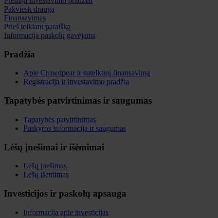
Premija investavimo pradžiai
Pakviesk draugą
Finansavimas
Prieš teikiant paraišką
Informacija paskolų gavėjams
Pradžia
Apie Crowdpear ir sutelktinį finansavimą
Registracija ir investavimo pradžia
Tapatybės patvirtinimas ir saugumas
Tapatybės patvirtinimas
Paskyros informacija ir saugumas
Lėšų įnešimai ir išėmimai
Lėšų įnešimas
Lėšų išėmimas
Investicijos ir paskolų apsauga
Informacija apie investicijas