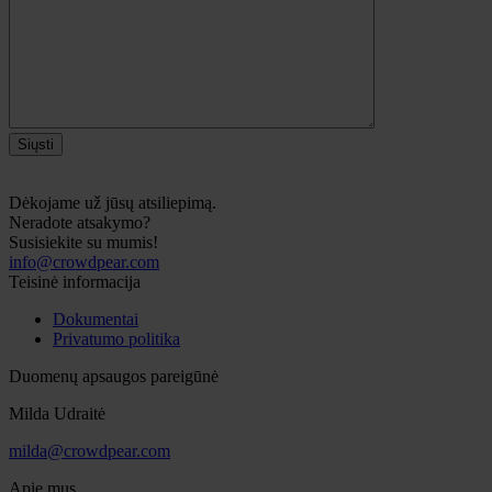
Siųsti
Dėkojame už jūsų atsiliepimą.
Neradote atsakymo?
Susisiekite su mumis!
info@crowdpear.com
Teisinė informacija
Dokumentai
Privatumo politika
Duomenų apsaugos pareigūnė
Milda Udraitė
milda@crowdpear.com
Apie mus