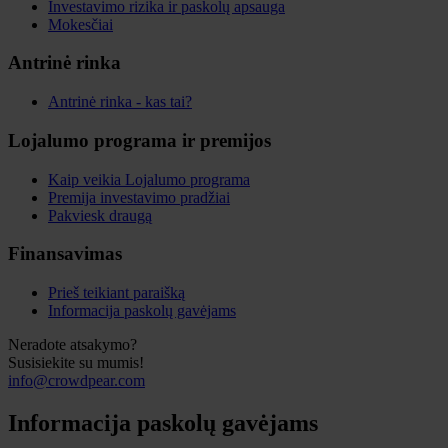
Investavimo rizika ir paskolų apsauga
Mokesčiai
Antrinė rinka
Antrinė rinka - kas tai?
Lojalumo programa ir premijos
Kaip veikia Lojalumo programa
Premija investavimo pradžiai
Pakviesk draugą
Finansavimas
Prieš teikiant paraišką
Informacija paskolų gavėjams
Neradote atsakymo?
Susisiekite su mumis!
info@crowdpear.com
Informacija paskolų gavėjams