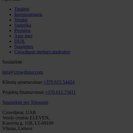
Titulinis
Investuotojams
Verslui
Statistika
Premijos
Apie mus
DUK
Naujienos
Crowdpear metinės ataskaitos
Susisiekite
info@crowdpear.com
Klientų aptarnavimas
+370 615 54424
Projektų finansavimas
+370 615 73611
Susisiekite per Telegram
Crowdpear, UAB
Verslo centras ELEVEN,
Kareivių g. 11B, LT-09109
Vilnius, Lietuva