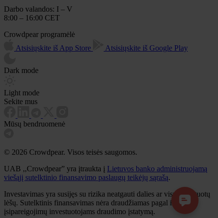
Darbo valandos: I – V
8:00 – 16:00 CET
Crowdpear programėlė
Atsisiųskite iš App Store
Atsisiųskite iš Google Play
Dark mode
Light mode
Sekite mus
Mūsų bendruomenė
© 2026 Crowdpear. Visos teisės saugomos.
UAB ,,Crowdpear” yra įtraukta į
Lietuvos banko administruojamą
viešąjį sutelktinio finansavimo paslaugų teikėjų sąrašą
.
Investavimas yra susijęs su rizika neatgauti dalies ar visų investuotų
lėšų. Sutelktinis finansavimas nėra draudžiamas pagal indėlių ir
įsipareigojimų investuotojams draudimo įstatymą.