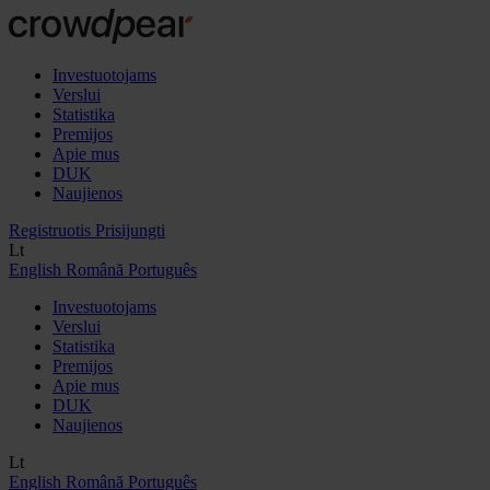
Investuotojams
Verslui
Statistika
Premijos
Apie mus
DUK
Naujienos
Registruotis
Prisijungti
Lt
English
Română
Português
Investuotojams
Verslui
Statistika
Premijos
Apie mus
DUK
Naujienos
Lt
English
Română
Português