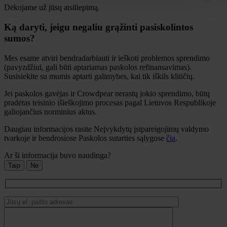
Dėkojame už jūsų atsiliepimą.
Ką daryti, jeigu negaliu grąžinti pasiskolintos
sumos?
Mes esame atviri bendradarbiauti ir ieškoti problemos sprendimo
(pavyzdžiui, gali būti aptariamas paskolos refinansavimas).
Susisiekite su mumis aptarti galimybes, kai tik iškils kliūčių.
Jei paskolos gavėjas ir Crowdpear nerastų jokio sprendimo, būtų
pradėtas teisinio išieškojimo procesas pagal Lietuvos Respublikoje
galiojančius norminius aktus.
Daugiau informacijos rasite Neįvykdytų įsipareigojimų valdymo
tvarkoje ir bendrosiose Paskolos sutarties sąlygose
čia
.
Ar ši informacija buvo naudinga?
Taip
Ne