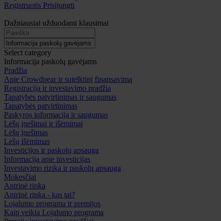
Registruotis
Prisijungti
Dažniausiai užduodami klausimai
Select category
Informacija paskolų gavėjams
Pradžia
Apie Crowdpear ir sutelktinį finansavimą
Registracija ir investavimo pradžia
Tapatybės patvirtinimas ir saugumas
Tapatybės patvirtinimas
Paskyros informacija ir saugumas
Lėšų įnešimai ir išėmimai
Lėšų įnešimas
Lėšų išėmimas
Investicijos ir paskolų apsauga
Informacija apie investicijas
Investavimo rizika ir paskolų apsauga
Mokesčiai
Antrinė rinka
Antrinė rinka - kas tai?
Lojalumo programa ir premijos
Kaip veikia Lojalumo programa