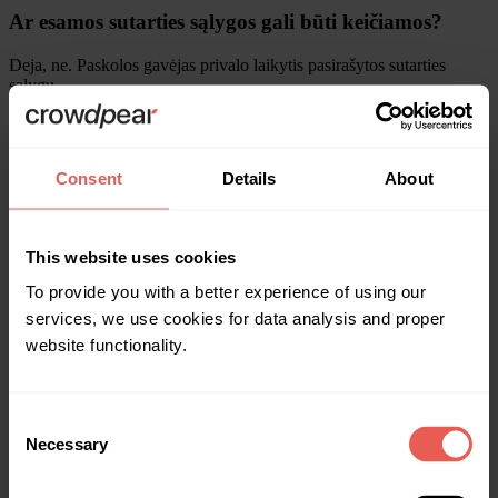
Ar esamos sutarties sąlygos gali būti keičiamos?
Deja, ne. Paskolos gavėjas privalo laikytis pasirašytos sutarties
sąlygų.
Ar ši informacija buvo naudinga?
Taip
Ne
Consent
Details
About
This website uses cookies
To provide you with a better experience of using our
services, we use cookies for data analysis and proper
website functionality.
Consent
Siųsti
Necessary
Selection
Dėkojame už jūsų atsiliepimą.