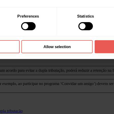
ributados? (não residentes fiscais na Lituânia)
Preferences
Statistics
 acordo com a legislação do país de residência fiscal. A Crowdpear est
ių inspekcija) será informada sobre os rendimentos que os investidores 
Allow selection
s os não residentes fiscais na Lituânia. O imposto será retido no mom
 um acordo para evitar a dupla tributação, poderá reduzir a retenção na f
r exemplo, ao participar no programa ‘Convidar um amigo’) devem ser p
upla tributação