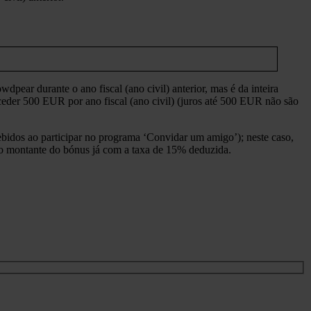
pear durante o ano fiscal (ano civil) anterior, mas é da inteira
ceder 500 EUR por ano fiscal (ano civil) (juros até 500 EUR não são
ebidos ao participar no programa ‘Convidar um amigo’); neste caso,
 o montante do bónus já com a taxa de 15% deduzida.