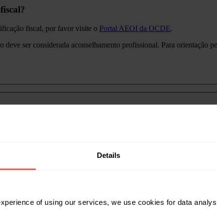
fiscal?
icação fiscal, por favor visite o
Portal AEOI da OCDE
.
o deve ser considerada aconselhamento profissional. Para orientação pers
Details
 experience of using our services, we use cookies for data analy