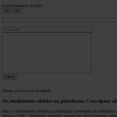
Esta informação foi útil?
Yes
No
Submit
Thank you for your feedback.
Os rendimentos obtidos na plataforma Crowdpear são t
Sim, os rendimentos obtidos na plataforma Crowdpear são tributados de
(lituano: VMI – Valstybinė mokesčių inspekcija) será informada sobre o