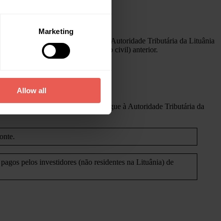
Marketing
á registada na Lituânia, pelo que a Autoridade Tributária da Lituânia
obtiveram durante o ano fiscal (ano civil) anterior.
Allow all
ento do pagamento dos juros e entregue à Autoridade Tributária da
onte.
agos pelos investidores (não residentes na Lituânia) de