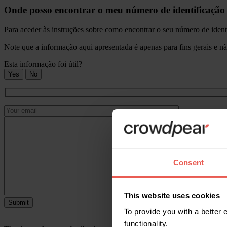
Onde posso encontrar o meu número de identificação 
Para aceder às instruções sobre como encontrar o seu número de identif
Note que a informação aqui apresentada é apenas para fins gerais e nã
Esta informação foi útil?
Yes
No
Consent
This website uses cookies
Submit
To provide you with a better
functionality.