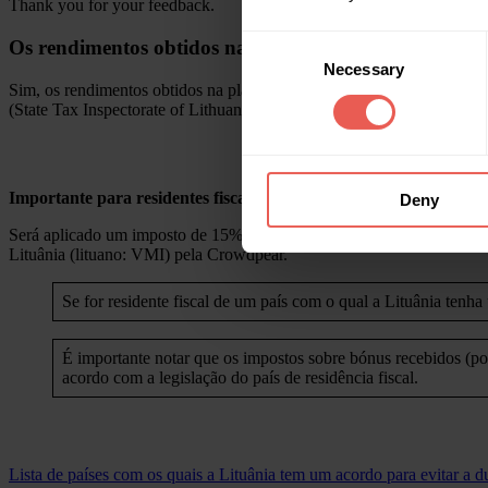
Thank you for your feedback.
Consent
Os rendimentos obtidos na plataforma Crowdpear são t
Necessary
Selection
Sim, os rendimentos obtidos na plataforma Crowdpear são tributados de
(State Tax Inspectorate of Lithuania; lituano: VMI – Valstybinė mokesč
Importante para residentes fiscais fora da Lituânia:
Deny
Será aplicado um imposto de 15% sobre os rendimentos de juros a todo
Lituânia (lituano: VMI) pela Crowdpear.
Se for residente fiscal de um país com o qual a Lituânia tenha
É importante notar que os impostos sobre bónus recebidos (po
acordo com a legislação do país de residência fiscal.
Lista de países com os quais a Lituânia tem um acordo para evitar a d