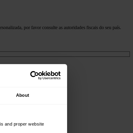
onalizada, por favor consulte as autoridades fiscais do seu país.
About
sis and proper website