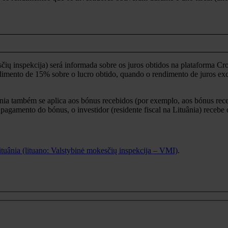
ių inspekcija) será informada sobre os juros obtidos na plataforma Crowd
ndimento de 15% sobre o lucro obtido, quando o rendimento de juros ex
ânia também se aplica aos bónus recebidos (por exemplo, aos bónus rec
gamento do bónus, o investidor (residente fiscal na Lituânia) recebe
Lituânia (lituano: Valstybinė mokesčių inspekcija – VMI)
.