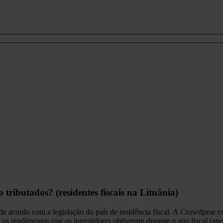
ributados? (residentes fiscais na Lituânia)
 acordo com a legislação do país de residência fiscal. A Crowdpear est
s rendimentos que os investidores obtiveram durante o ano fiscal (ano c