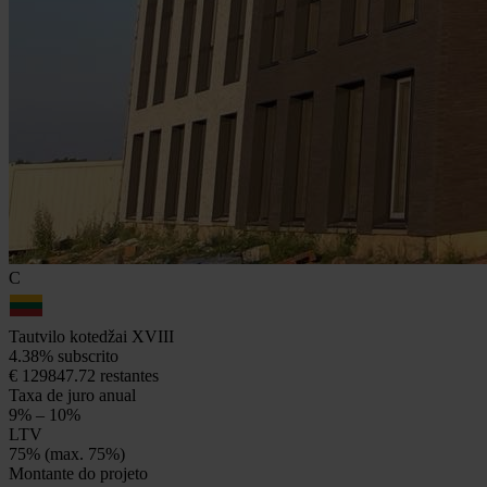
C
Tautvilo kotedžai XVIII
4.38% subscrito
€ 129847.72 restantes
Taxa de juro anual
9% – 10%
LTV
75% (max. 75%)
Montante do projeto