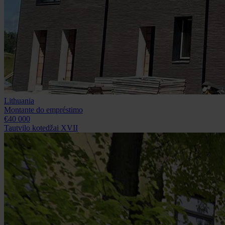
Lithuania
Montante do empréstimo
€40 000
Tautvilo kotedžai XVII