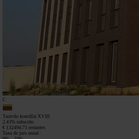
C
Tautvilo kotedžai XVIII
2.43% subscrito
€ 132494.71 restantes
Taxa de juro anual
9% – 10%