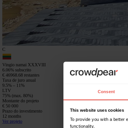
C
Vingio namai XXXVIII
6.06% subscrito
€ 46968.68 restantes
Taxa de juro anual
9.5% – 11%
LTV
Consent
75% (max. 80%)
Montante do projeto
€ 50 000
This website uses cookies
Prazo do investimento
12 months
To provide you with a better
Ver projeto
functionality.