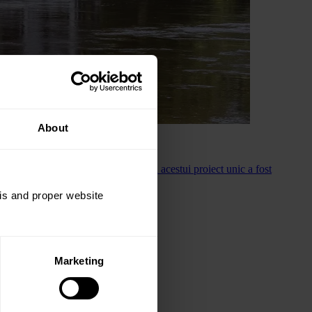
About
aceri de hotel plutitor. Finanțarea acestui proiect unic a fost
sis and proper website
Marketing