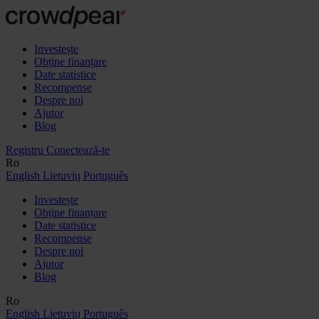
Investește
Obține finanțare
Date statistice
Recompense
Despre noi
Ajutor
Blog
Registru
Conectează-te
Ro
English
Lietuvių
Português
Investește
Obține finanțare
Date statistice
Recompense
Despre noi
Ajutor
Blog
Ro
English
Lietuvių
Português