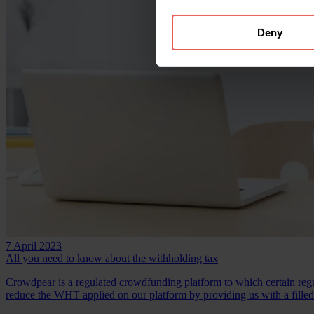
Deny
7 April 2023
All you need to know about the withholding tax
Crowdpear is a regulated crowdfunding platform to which certain regu
reduce the WHT applied on our platform by providing us with a filled