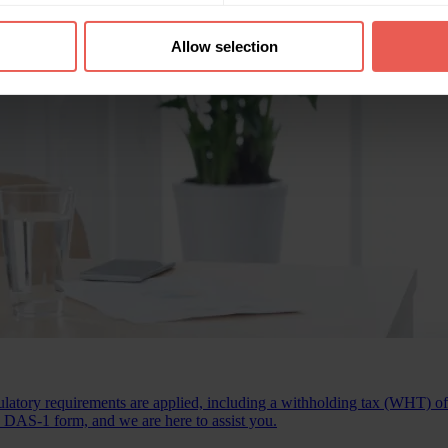
Allow selection
latory requirements are applied, including a withholding tax (WHT) of u
 DAS-1 form, and we are here to assist you.