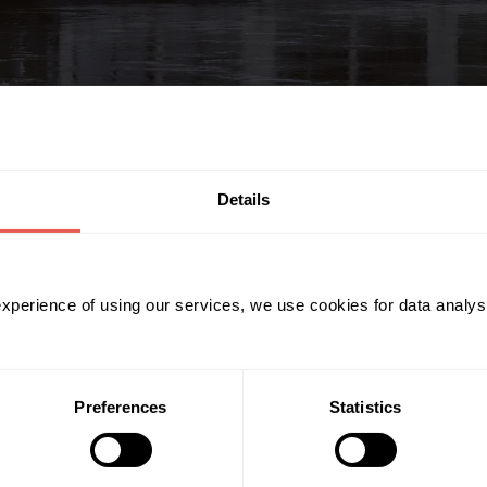
Details
plutitor
at un împrumut în valoare de 1,5 milioane EUR destinat susținerii unei af
 experience of using our services, we use cookies for data analy
Preferences
Statistics