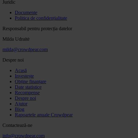
Juridic
Documente
Politica de confidențialitate
Responsabil pentru protecția datelor
Milda Udraitė
milda@crowdpear.com
Despre noi
Acasă
Investește
Obține finanțare
Date statistice
Recompense
Despre noi
Ajutor
Blog
Rapoartele anuale Crowdpear
Contactează-ne
info@crowdpear.com