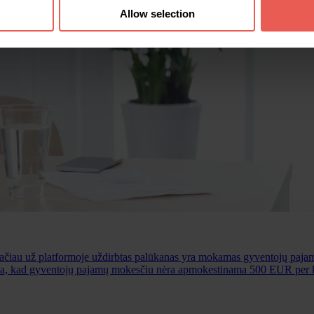
Allow selection
tačiau už platformoje uždirbtas palūkanas yra mokamas gyventojų paja
ina, kad gyventojų pajamų mokesčiu nėra apmokestinama 500 EUR per k