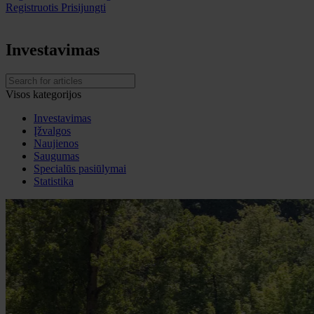
Registruotis
Prisijungti
Investavimas
Visos kategorijos
Investavimas
Įžvalgos
Naujienos
Saugumas
Specialūs pasiūlymai
Statistika