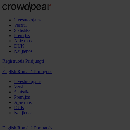
Investuotojams
Verslui
Statistika
Premijos
Apie mus
DUK
Naujienos
Registruotis
Prisijungti
Lt
English
Română
Português
Investuotojams
Verslui
Statistika
Premijos
Apie mus
DUK
Naujienos
Lt
English
Română
Português