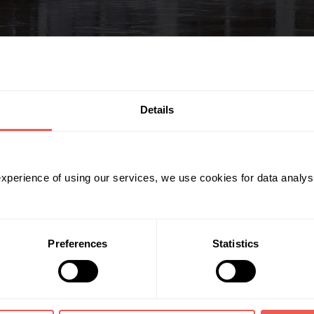
Details
inansavo 1,5 mln. eurų paskolą, skirtą viešbučio ant vandens verslui. L
 experience of using our services, we use cookies for data analy
Preferences
Statistics