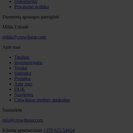
Dokumentai
Privatumo politika
Duomenų apsaugos pareigūnė
Milda Udraitė
milda@crowdpear.com
Apie mus
Titulinis
Investuotojams
Verslui
Statistika
Premijos
Apie mus
DUK
Naujienos
Crowdpear metinės ataskaitos
Susisiekite
info@crowdpear.com
Klientų aptarnavimas
+370 615 54424