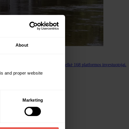
About
ėšas unikalaus projekto paskolai sutelkė 168 platformos investuotojai.
sis and proper website
Marketing