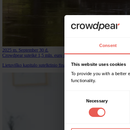
Consent
2025 m. September 30 d.
Crowdpear suteikė 1,5 mln. eurų paskolą viešbučiui ant vandens
This website uses cookies
Lietuviško kapitalo sutelktinio finansavimo platforma „Crowdpear“ ref
To provide you with a better
functionality.
Consent
Necessary
Selection