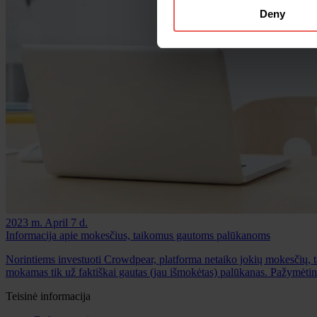
Deny
2023 m. April 7 d.
Informacija apie mokesčius, taikomus gautoms palūkanoms
Norintiems investuoti Crowdpear, platforma netaiko jokių mokesčių, 
mokamas tik už faktiškai gautas (jau išmokėtas) palūkanas. Pažymėt
Teisinė informacija