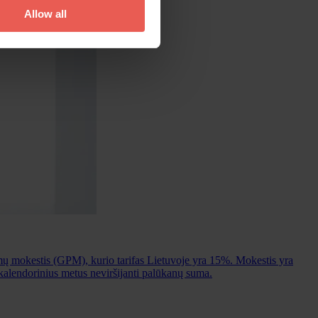
Allow all
mų mokestis (GPM), kurio tarifas Lietuvoje yra 15%. Mokestis yra
alendorinius metus neviršijanti palūkanų suma.