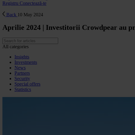
Registru
Conectează-te
Back
10 May 2024
Aprilie 2024 | Investitorii Crowdpear au 
All categories
Insights
Investments
News
Partners
Security
Special offers
Statistics