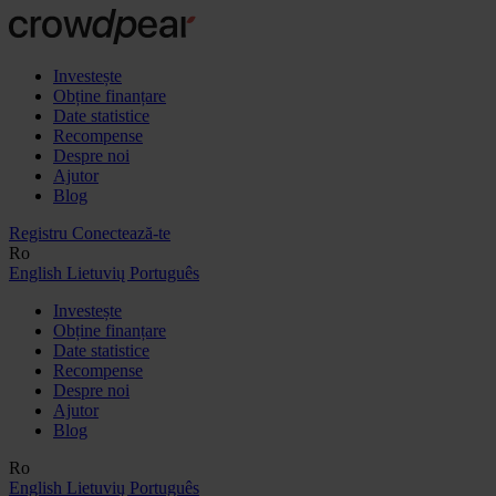
Investește
Obține finanțare
Date statistice
Recompense
Despre noi
Ajutor
Blog
Registru
Conectează-te
Ro
English
Lietuvių
Português
Investește
Obține finanțare
Date statistice
Recompense
Despre noi
Ajutor
Blog
Ro
English
Lietuvių
Português