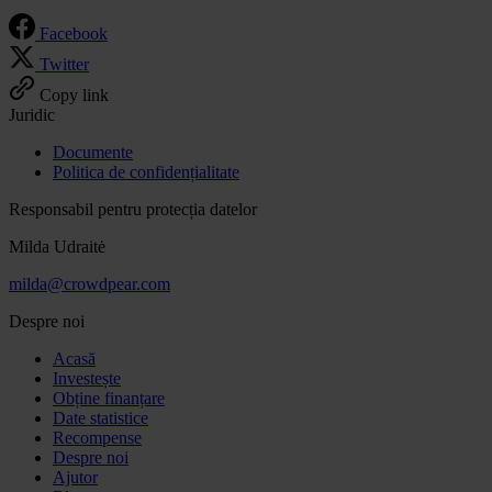
Facebook
Twitter
Copy link
Juridic
Documente
Politica de confidențialitate
Responsabil pentru protecția datelor
Milda Udraitė
milda@crowdpear.com
Despre noi
Acasă
Investește
Obține finanțare
Date statistice
Recompense
Despre noi
Ajutor