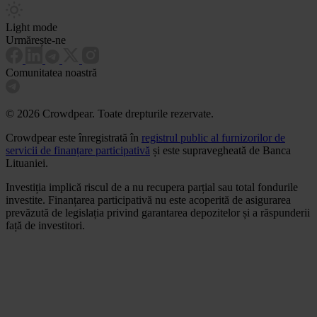
Light mode
Urmărește-ne
Comunitatea noastră
© 2026 Crowdpear. Toate drepturile rezervate.
Crowdpear este înregistrată în
registrul public al furnizorilor de
servicii de finanțare participativă
și este supravegheată de Banca
Lituaniei.
Investiția implică riscul de a nu recupera parțial sau total fondurile
investite. Finanțarea participativă nu este acoperită de asigurarea
prevăzută de legislația privind garantarea depozitelor și a răspunderii
față de investitori.