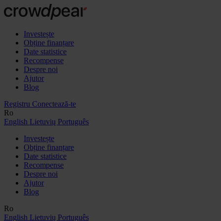
Investește
Obține finanțare
Date statistice
Recompense
Despre noi
Ajutor
Blog
Registru
Conectează-te
Ro
English
Lietuvių
Português
Investește
Obține finanțare
Date statistice
Recompense
Despre noi
Ajutor
Blog
Ro
English
Lietuvių
Português