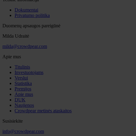
Dokumentai
Privatumo politika
Duomenų apsaugos pareigūnė
Milda Udraitė
milda@crowdpear.com
Apie mus
Titulinis
Investuotojams
Verslui
Statistika
Premijos
Apie mus
DUK
Naujienos
Crowdpear metinės ataskaitos
Susisiekite
info@crowdpear.com