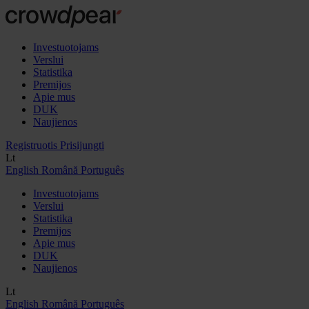
Investuotojams
Verslui
Statistika
Premijos
Apie mus
DUK
Naujienos
Registruotis
Prisijungti
Lt
English
Română
Português
Investuotojams
Verslui
Statistika
Premijos
Apie mus
DUK
Naujienos
Lt
English
Română
Português