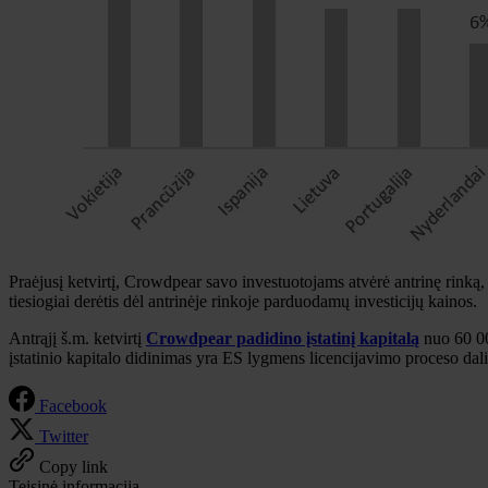
Praėjusį ketvirtį, Crowdpear savo investuotojams atvėrė antrinę rinką,
tiesiogiai derėtis dėl antrinėje rinkoje parduodamų investicijų kainos.
Antrąjį š.m. ketvirtį
Crowdpear padidino įstatinį kapitalą
nuo 60 00
įstatinio kapitalo didinimas yra ES lygmens licencijavimo proceso dali
Facebook
Twitter
Copy link
Teisinė informacija