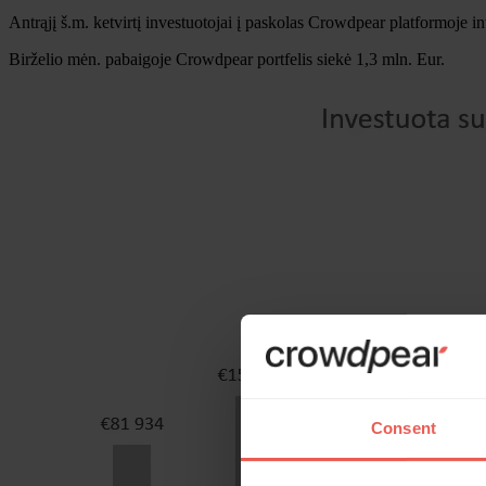
Antrąjį š.m. ketvirtį investuotojai į paskolas Crowdpear platformoje in
Birželio mėn. pabaigoje Crowdpear portfelis siekė 1,3 mln. Eur.
Consent