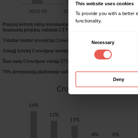
This website uses cookies
To provide you with a better
functionality.
Praėjusį ketvirtį mūsų investuotojai finansavo 18 nekilnojamojo turto 
finansuotų projektų vidutinis LTV yra 52%.
Consent
Vidutinė metinė investicijų Crowdpear platformoje grąža birželio pa
Necessary
Selection
Antrąjį ketvirtį Crowdpear investuotojams išmokėta 13 641,65 Eur p
Šiuo metu Crowdpear vienija 2756 tarptautinius investuotojus, iš kur
76% investuotojų platformoje sudaro investuotojai iš Vokietijos, Prancū
Deny