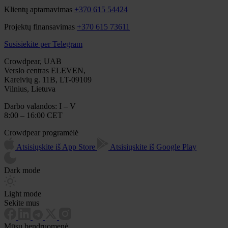
Klientų aptarnavimas
+370 615 54424
Projektų finansavimas
+370 615 73611
Susisiekite per Telegram
Crowdpear, UAB
Verslo centras ELEVEN,
Kareivių g. 11B, LT-09109
Vilnius, Lietuva
Darbo valandos: I – V
8:00 – 16:00 CET
Crowdpear programėlė
Atsisiųskite iš App Store
Atsisiųskite iš Google Play
Dark mode
Light mode
Sekite mus
Mūsų bendruomenė