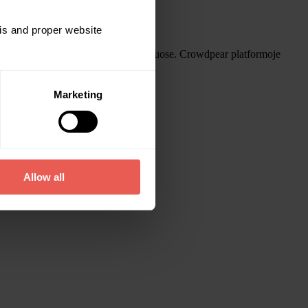
sis and proper website
usiuose Lietuvos miestuose ir jų regionuose. Crowdpear platformoje
Marketing
jos, Rumunijos ir Italijos.
Allow all