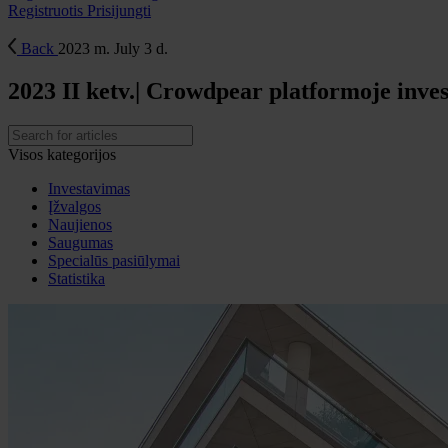
Registruotis
Prisijungti
Back
2023 m. July 3 d.
2023 II ketv.| Crowdpear platformoje inv
Visos kategorijos
Investavimas
Įžvalgos
Naujienos
Saugumas
Specialūs pasiūlymai
Statistika