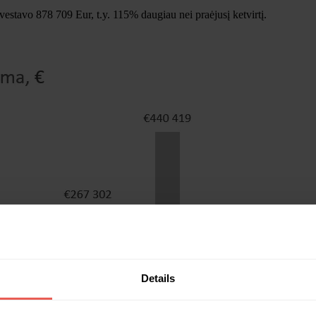
vestavo 878 709 Eur, t.y. 115% daugiau nei praėjusį ketvirtį.
Details