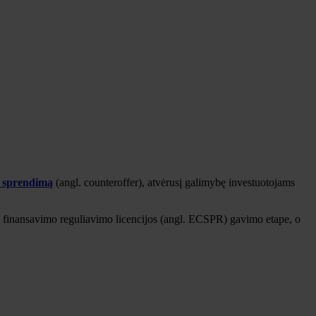
 sprendimą
(angl. counteroffer), atvėrusį galimybę investuotojams
o finansavimo reguliavimo licencijos (angl. ECSPR) gavimo etape, o