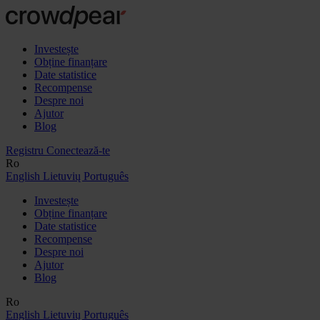
Investește
Obține finanțare
Date statistice
Recompense
Despre noi
Ajutor
Blog
Registru
Conectează-te
Ro
English
Lietuvių
Português
Investește
Obține finanțare
Date statistice
Recompense
Despre noi
Ajutor
Blog
Ro
English
Lietuvių
Português