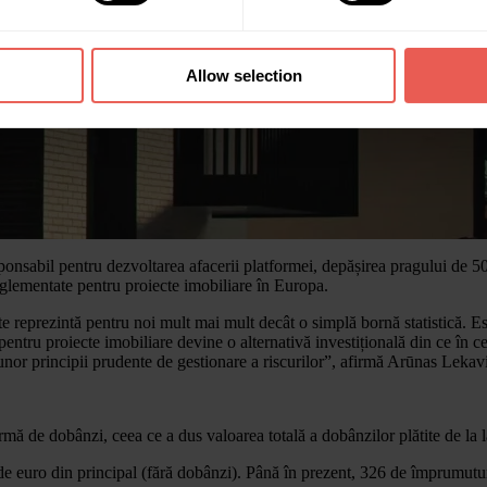
Allow selection
sponsabil pentru dezvoltarea afacerii platformei, depășirea pragului de 
e reglementate pentru proiecte imobiliare în Europa.
reprezintă pentru noi mult mai mult decât o simplă bornă statistică. Est
ntru proiecte imobiliare devine o alternativă investițională din ce în ce
 unor principii prudente de gestionare a riscurilor”, afirmă Arūnas Lekav
mă de dobânzi, ceea ce a dus valoarea totală a dobânzilor plătite de la 
 de euro din principal (fără dobânzi). Până în prezent, 326 de împrumutur