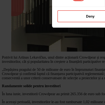
Deny
Potrivit lui Arūnas Lekavičius, unul dintre acționarii Crowdpear și re
investitorilor, cât și popularitatea în creștere a finanțării participativ
„Depășirea pragului de 50 de milioane de euro în împrumuturi finanțate 
Crowdpear și confirmă faptul că finanțarea participativă reglementată pe
consecventă a unor criterii conservatoare de selecție a proiectelor și a
Randamente solide pentru investitori
În luna iunie, investitorii Crowdpear au primit 265.356 de euro sub for
În aceeași perioadă, investitorilor le-au fost rambursate 1,02 milioane