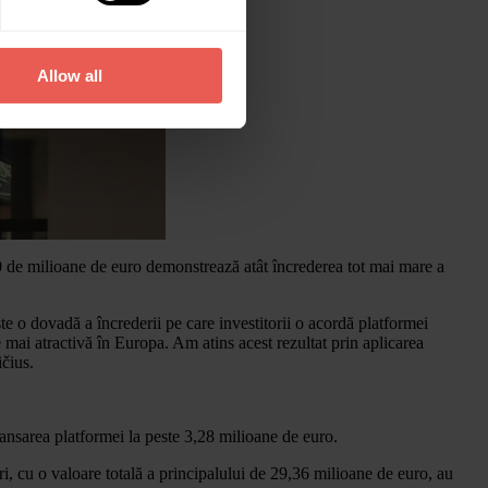
Allow all
50 de milioane de euro demonstrează atât încrederea tot mai mare a
e o dovadă a încrederii pe care investitorii o acordă platformei
 mai atractivă în Europa. Am atins acest rezultat prin aplicarea
ičius.
lansarea platformei la peste 3,28 milioane de euro.
i, cu o valoare totală a principalului de 29,36 milioane de euro, au