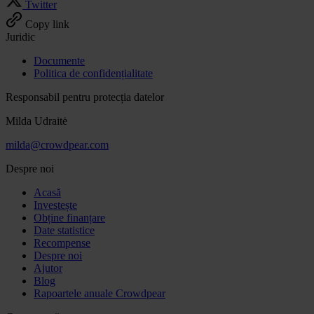
Twitter
Copy link
Juridic
Documente
Politica de confidențialitate
Responsabil pentru protecția datelor
Milda Udraitė
milda@crowdpear.com
Despre noi
Acasă
Investește
Obține finanțare
Date statistice
Recompense
Despre noi
Ajutor
Blog
Rapoartele anuale Crowdpear