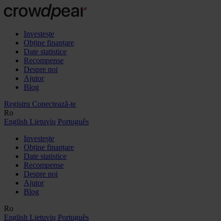
Investește
Obține finanțare
Date statistice
Recompense
Despre noi
Ajutor
Blog
Registru
Conectează-te
Ro
English
Lietuvių
Português
Investește
Obține finanțare
Date statistice
Recompense
Despre noi
Ajutor
Blog
Ro
English
Lietuvių
Português