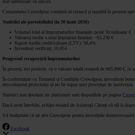
fost rambursate cu succes.
Comunitatea Crowdpear continuă să crească și numără în prezent aproape 
Statistici ale portofoliului (la 30 iunie 2026)
Volumul total al împrumuturilor finanțate: peste 50 milioane €
Valoarea medie a unui împrumut finanțat: ~93.230 €
Raport mediu credit/valoare (LTV): 58,4%
Investitori verificați: 10.954
Progresul recuperării împrumuturilor
În prezent, trei proiecte, cu o valoare totală restantă de 605.990 €, se 
În conformitate cu Termenii și Condițiile Crowdpear, investitorii benef
dezvoltatorul proiectului să nu fie supus unei proceduri de insolvență.
Statistici mai detaliate ale platformei sunt disponibile pe pagina
Crowdp
Dacă aveți întrebări, echipa noastră de Asistență Clienți vă stă la dispo
Vă mulțumim că ați ales Crowdpear pentru investițiile dumneavoastră ș
Facebook