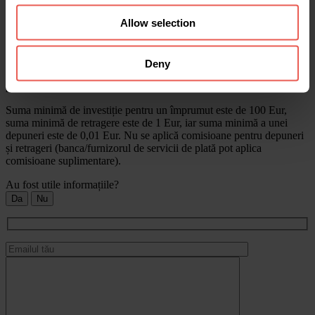
Mulțumim pentru recenzie.
Allow selection
Există limite sau comisioane?
Deny
Nu există limite privind numărul de depuneri, investiții sau mărimea
portofoliului.
Suma minimă de investiție pentru un împrumut este de 100 Eur,
suma minimă de retragere este de 1 Eur, iar suma minimă a unei
depuneri este de 0,01 Eur. Nu se aplică comisioane pentru depuneri
și retrageri (banca/furnizorul de servicii de plată pot aplica
comisioane suplimentare).
Au fost utile informațiile?
Da
Nu