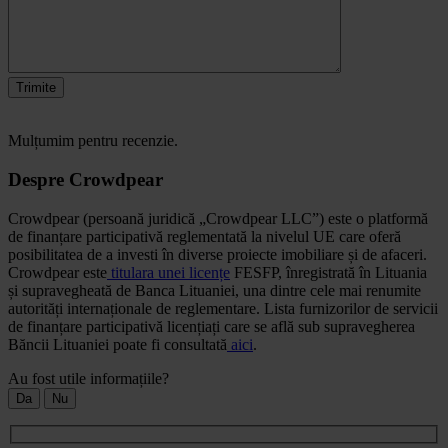
Trimite
Mulțumim pentru recenzie.
Despre Crowdpear
Crowdpear (persoană juridică „Crowdpear LLC”) este o platformă
de finanțare participativă reglementată la nivelul UE care oferă
posibilitatea de a investi în diverse proiecte imobiliare și de afaceri.
Crowdpear este
titulara unei licențe
FESFP, înregistrată în Lituania
și supravegheată de Banca Lituaniei, una dintre cele mai renumite
autorități internaționale de reglementare. Lista furnizorilor de servicii
de finanțare participativă licențiați care se află sub supravegherea
Băncii Lituaniei poate fi consultată
aici
.
Au fost utile informațiile?
Da
Nu