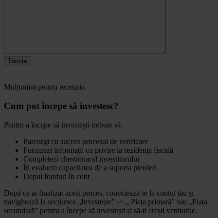
Trimite
Mulțumim pentru recenzie.
Cum pot începe să investesc?
Pentru a începe să investești trebuie să:
Parcurgi cu succes procesul de verificare
Furnizezi informații cu privire la rezidența fiscală
Completezi chestionarul investitorului
Îți evaluezi capacitatea de a suporta pierderi
Depui fonduri în cont
După ce ai finalizat acest proces, conectează-te la contul tău și
navighează la secțiunea „Investește” -> „ Piața primară” sau „Piața
secundară” pentru a începe să investești și să-ți crești veniturile.