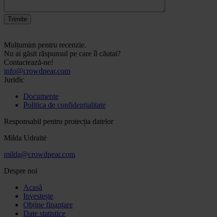
Trimite
Mulțumim pentru recenzie.
Nu ai găsit răspunsul pe care îl căutai?
Contactează-ne!
info@crowdpear.com
Juridic
Documente
Politica de confidențialitate
Responsabil pentru protecția datelor
Milda Udraitė
milda@crowdpear.com
Despre noi
Acasă
Investește
Obține finanțare
Date statistice