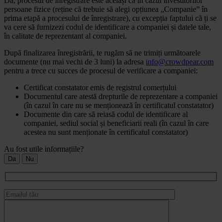
Da, procesul de înregistrare este același ca în cazul investitorilor
persoane fizice (reține că trebuie să alegi opțiunea „Companie” în
prima etapă a procesului de înregistrare), cu excepția faptului că ți se
va cere să furnizezi codul de identificare a companiei și datele tale,
în calitate de reprezentant al companiei.
După finalizarea înregistrării, te rugăm să ne trimiți următoarele
documente (nu mai vechi de 3 luni) la adresa
info@crowdpear.com
pentru a trece cu succes de procesul de verificare a companiei:
Certificat constatator emis de registrul comerțului
Documentul care atestă drepturile de reprezentare a companiei
(în cazul în care nu se menționează în certificatul constatator)
Documente din care să reiasă codul de identificare al
companiei, sediul social și beneficiarii reali (în cazul în care
acestea nu sunt menționate în certificatul constatator)
Au fost utile informațiile?
Da
Nu