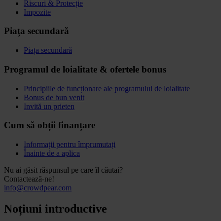
Riscuri & Protecție
Impozite
Piața secundară
Piața secundară
Programul de loialitate & ofertele bonus
Principiile de funcționare ale programului de loialitate
Bonus de bun venit
Invită un prieten
Cum să obții finanțare
Informații pentru împrumutați
Înainte de a aplica
Nu ai găsit răspunsul pe care îl căutai?
Contactează-ne!
info@crowdpear.com
Noțiuni introductive