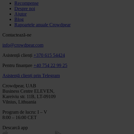
Recompense
Despre noi
Ajutor
Blog
Rapoartele anuale Crowdpear
Contactează-ne
info@crowdpear.com
Asistență clienți
+370 615 54424
Pentru finanțare
+40 754 22 99 25
Asistență clienți prin Telegram
Crowdpear, UAB
Business Centre ELEVEN,
Kareiviu str. 11B, LT-09109
Vilnius, Lithuania
Program de lucru: I – V
8:00 – 16:00 CET
Descarcă app