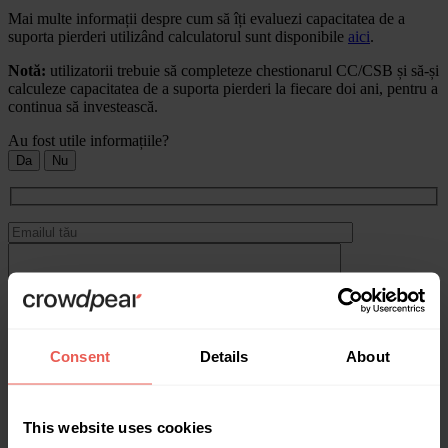
Mai multe informații despre cum să îți evaluezi capacitatea de a
suporta pierderi utilizând calculatorul sunt disponibile
aici
.
Notă:
utilizatorii trebuie să completeze chestionarul CC/CSB și să-și
calculeze capacitatea de a suporta pierderi la fiecare doi ani, pentru a
continua să investească.
Au fost utile informațiile?
Da
Nu
Consent
Details
About
Trimite
This website uses cookies