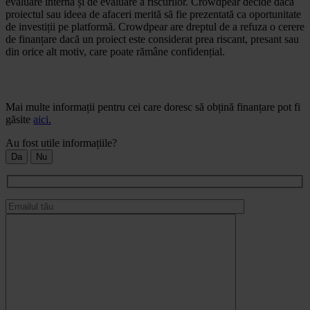
evaluare internă și de evaluare a riscurilor. Crowdpear decide dacă
proiectul sau ideea de afaceri merită să fie prezentată ca oportunitate
de investiții pe platformă. Crowdpear are dreptul de a refuza o cerere
de finanțare dacă un proiect este considerat prea riscant, presant sau
din orice alt motiv, care poate rămâne confidențial.
Mai multe informații pentru cei care doresc să obțină finanțare pot fi
găsite
aici.
Au fost utile informațiile?
Da
Nu