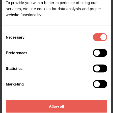
To provide you with a better experience of using our
Mulțumim pentru recenzie.
services, we use cookies for data analysis and proper
Care este valoarea minimă a investiției?
website functionality.
Valoarea minimă a investiției pe platforma Crowdpear este de 100
Eur.
Consent
Necessary
Au fost utile informațiile?
Selection
Da
Nu
Preferences
Statistics
Marketing
Allow all
Trimite