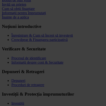
Bonus de bun venit
Invită un prieten
Cum să obții finanțare
Informații pentru împrumutați
Înainte de a aplica
Noțiuni introductive
Înregistrare & Cum să începi să investești
Crowdpear & Finanțarea participativă
Verificare & Securitate
Procesul de identificare
Informații despre cont & Securitate
Depuneri & Retrageri
Depuneri
Proceduri de retragere
Investiții & Protecția împrumuturilor
Investiții