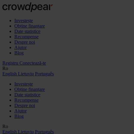
Investește
Obține finanțare
Date statistice
Recompense
Despre noi
Ajutor
Blog
Registru
Conectează-te
Ro
English
Lietuvių
Português
Investește
Obține finanțare
Date statistice
Recompense
Despre noi
Ajutor
Blog
Ro
English
Lietuvių
Português