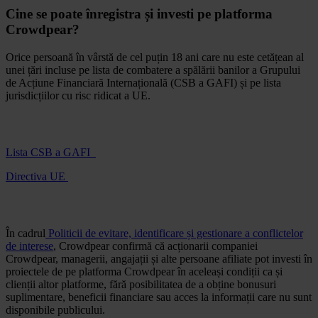
Cine se poate înregistra și investi pe platforma
Crowdpear?
Orice persoană în vârstă de cel puțin 18 ani care nu este cetățean al
unei țări incluse pe lista de combatere a spălării banilor a Grupului
de Acțiune Financiară Internațională (CSB a GAFI) și pe lista
jurisdicțiilor cu risc ridicat a UE.
Lista CSB a GAFI
Directiva UE
În cadrul
Politicii de evitare, identificare și gestionare a conflictelor
de interese
, Crowdpear confirmă că acționarii companiei
Crowdpear, managerii, angajații și alte persoane afiliate pot investi în
proiectele de pe platforma Crowdpear în aceleași condiții ca și
clienții altor platforme, fără posibilitatea de a obține bonusuri
suplimentare, beneficii financiare sau acces la informații care nu sunt
disponibile publicului.