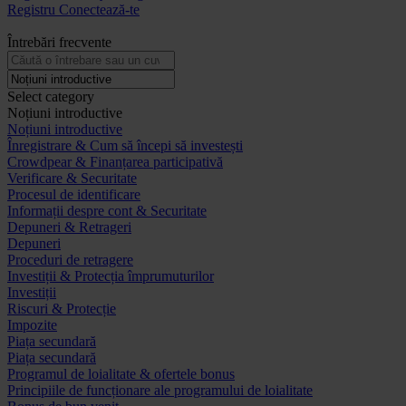
Registru
Conectează-te
Întrebări frecvente
Select category
Noțiuni introductive
Noțiuni introductive
Înregistrare & Cum să începi să investești
Crowdpear & Finanțarea participativă
Verificare & Securitate
Procesul de identificare
Informații despre cont & Securitate
Depuneri & Retrageri
Depuneri
Proceduri de retragere
Investiții & Protecția împrumuturilor
Investiții
Riscuri & Protecție
Impozite
Piața secundară
Piața secundară
Programul de loialitate & ofertele bonus
Principiile de funcționare ale programului de loialitate