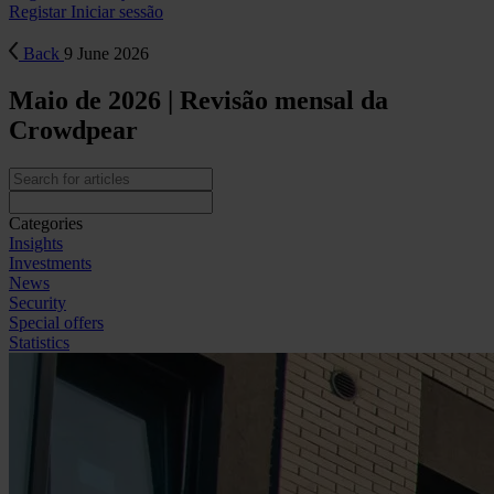
Registar
Iniciar sessão
Back
9 June 2026
Maio de 2026 | Revisão mensal da
Crowdpear
Categories
Insights
Investments
News
Security
Special offers
Statistics