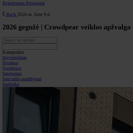
Registruotis
Prisijungti
Back
2026 m. June 9 d.
2026 gegužė | Crowdpear veiklos apžvalga
Kategorijos
Investavimas
Įžvalgos
Naujienos
Saugumas
Specialūs pasiūlymai
Statistika