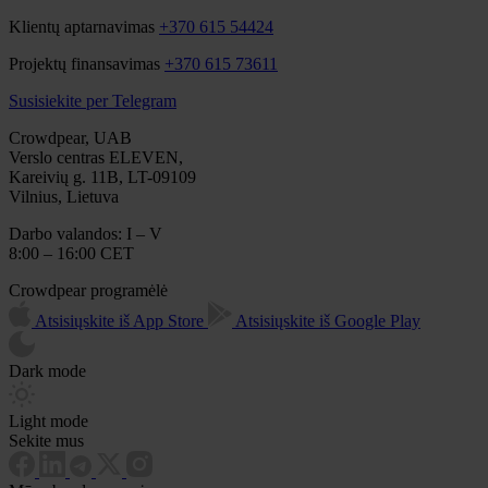
Klientų aptarnavimas
+370 615 54424
Projektų finansavimas
+370 615 73611
Susisiekite per Telegram
Crowdpear, UAB
Verslo centras ELEVEN,
Kareivių g. 11B, LT-09109
Vilnius, Lietuva
Darbo valandos: I – V
8:00 – 16:00 CET
Crowdpear programėlė
Atsisiųskite iš App Store
Atsisiųskite iš Google Play
Dark mode
Light mode
Sekite mus