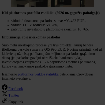
Kiti platformos portfelio rodikliai (2026 m. gegužės pabaigoje)
vidutinė finansuota paskolos suma: ~93 482 EUR,
vidutinis LTV rodiklis: 58,34%,
patvirtintų investuotojų platformoje skaičius: 10 765.
Informacija apie išieškomas paskolas
Šiuo metu išieškojimo procese yra trys projektai, kurių bendra
išieškomų paskolų suma yra 605 990 EUR. Norime priminti, kad už
kiekvieną uždelstą palūkanų išmokėjimo ar paskolos grąžinimo
dieną (jei paskolos gavėjui nėra iškelta bankroto byla),
investuotojams kaupiamos +5% papildomos metinės palūkanos,
kurios yra išmokamos paskolos grąžinimo metu.
Išsamesnė
platformos veiklos statistika
pateikiama Crowdpear
interneto svetainėje.
Facebook
Twitter
Copy link