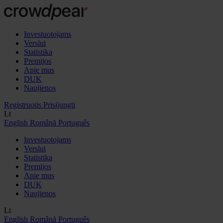
Investuotojams
Verslui
Statistika
Premijos
Apie mus
DUK
Naujienos
Registruotis
Prisijungti
Lt
English
Română
Português
Investuotojams
Verslui
Statistika
Premijos
Apie mus
DUK
Naujienos
Lt
English
Română
Português