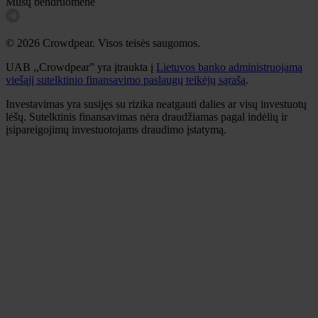
Mūsų bendruomenė
© 2026 Crowdpear. Visos teisės saugomos.
UAB ,,Crowdpear” yra įtraukta į
Lietuvos banko administruojamą
viešąjį sutelktinio finansavimo paslaugų teikėjų sąrašą
.
Investavimas yra susijęs su rizika neatgauti dalies ar visų investuotų
lėšų. Sutelktinis finansavimas nėra draudžiamas pagal indėlių ir
įsipareigojimų investuotojams draudimo įstatymą.