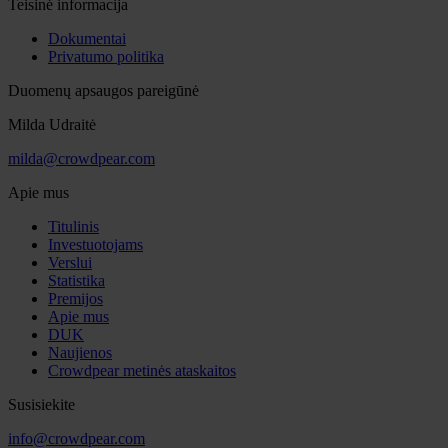
Teisinė informacija
Dokumentai
Privatumo politika
Duomenų apsaugos pareigūnė
Milda Udraitė
milda@crowdpear.com
Apie mus
Titulinis
Investuotojams
Verslui
Statistika
Premijos
Apie mus
DUK
Naujienos
Crowdpear metinės ataskaitos
Susisiekite
info@crowdpear.com