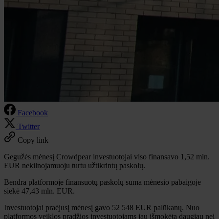
Facebook
Twitter
Copy link
Gegužės mėnesį Crowdpear investuotojai viso finansavo 1,52 mln.
EUR nekilnojamuoju turtu užtikrintų paskolų.
Bendra platformoje finansuotų paskolų suma mėnesio pabaigoje
siekė 47,43 mln. EUR.
Investuotojai praėjusį mėnesį gavo 52 548 EUR palūkanų. Nuo
platformos veiklos pradžios investuotojams jau išmokėta daugiau nei