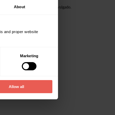
About
 outro motivo que poderá não ser divulgado.
mentos,
aqui
.
sis and proper website
Marketing
Allow all