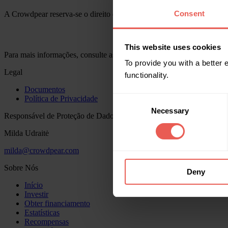
Consent
A Crowdpear reserva-se o direito de recusar um pedido de financiame
This website uses cookies
Para mais informações, consulte as Regras para a avaliação da fiabil
To provide you with a better
Legal
functionality.
Documentos
Política de Privacidade
Consent
Necessary
Selection
Responsável de Proteção de Dados
Milda Udraitė
milda@crowdpear.com
Sobre Nós
Deny
Início
Investir
Obter financiamento
Estatísticas
Recompensas