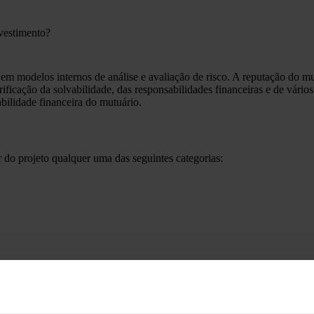
nvestimento?
em modelos internos de análise e avaliação de risco. A reputação do mu
ficação da solvabilidade, das responsabilidades financeiras e de vários
iabilidade financeira do mutuário.
 do projeto qualquer uma das seguintes categorias:
crição do promotor do projeto.