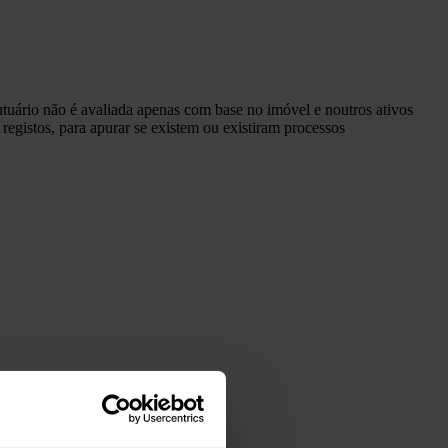
tuário não é avaliada apenas com base no imóvel e noutros ativos
 registos, para apurar se existem ou existiram processos