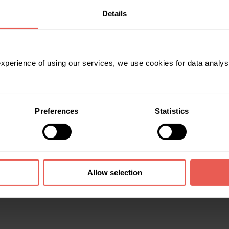
Details
nto se um projeto for considerado demasiado arriscado ou por qualquer
idade dos promotores de projetos, disponíveis na nossa secção de Docu
 experience of using our services, we use cookies for data analy
Preferences
Statistics
Allow selection