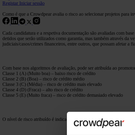
Registar
Iniciar sessão
Como é que a Crowdpear avalia o risco ao selecionar projetos para i
Cada candidatura e a respetiva documentação são avaliadas com base 
detidos que serão utilizados como garantia, mas também através da veri
judiciais/casos/crimes financeiros, entre outros, que possam afetar a f
Com base nos algoritmos de avaliação, pode ser atribuída ao promotor
Classe 1 (A) (Muito boa) – baixo risco de crédito
Classe 2 (B) (Boa) – risco de crédito médio
Classe 3 (C) (Média) – risco de crédito mais elevado
Classe 4 (D) (Fraca) – alto risco de crédito
Classe 5 (E) (Muito fraca) – risco de crédito demasiado elevado
O nível de risco atribuído é indicado nos detalhes do projeto e na des