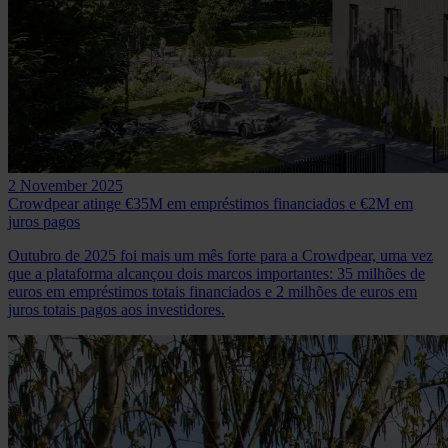
2 November 2025
Crowdpear atinge €35M em empréstimos financiados e €2M em
juros pagos
Outubro de 2025 foi mais um mês forte para a Crowdpear, uma vez
que a plataforma alcançou dois marcos importantes: 35 milhões de
euros em empréstimos totais financiados e 2 milhões de euros em
juros totais pagos aos investidores.