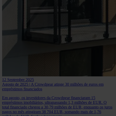
12 September 2025
Agosto de 2025 | A Crowdpear atinge 30 milhões de euros em
empréstimos financiados
Em agosto, os investidores da Crowdpear financiaram 15
empréstimos imobiliários, ultrapassando 1,3 milhões de EUR. O
total financiado chegou a 30,79 milhões de EUR, enquanto os juros
pagos no mês atingiram 38 704 EUR, somando mais de 1,76