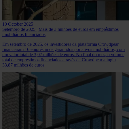
10 October 2025
Setembro de 2025 | Mais de 3 milhões de euros em empréstimos
imobiliários financiados
Em setembro de 2025, os investidores da plataforma Crowdpear
financiaram 16 empréstimos garantidos por ativos imobiliários, com
um valor total de 3,07 milhões de euros. No final do mês, o volume
total de empréstimos financiados através da Crowdpear atingiu
33,87 milhões de euros.