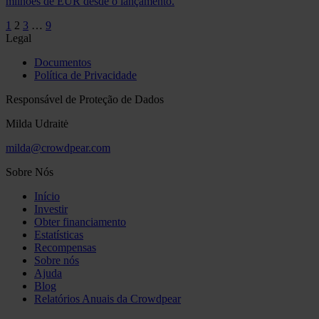
milhões de EUR desde o lançamento.
1
2
3
…
9
Legal
Documentos
Política de Privacidade
Responsável de Proteção de Dados
Milda Udraitė
milda@crowdpear.com
Sobre Nós
Início
Investir
Obter financiamento
Estatísticas
Recompensas
Sobre nós
Ajuda
Blog
Relatórios Anuais da Crowdpear