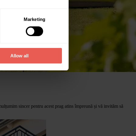
Marketing
Allow all
ulțumim sincer pentru acest prag atins împreună și vă invităm să