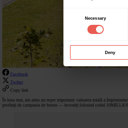
Consent
Necessary
Selection
Deny
Facebook
Twitter
Copy link
În luna mai, am atins un reper important: valoarea totală a împrumutu
profitați de campania de bonus — investiți folosind codul 10MILLION 