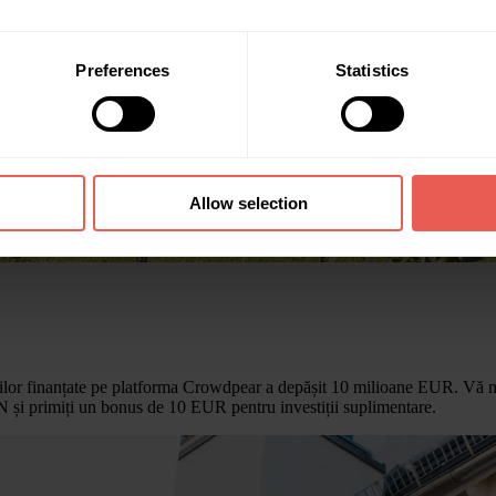
Preferences
Statistics
Allow selection
rilor finanțate pe platforma Crowdpear a depășit 10 milioane EUR. Vă m
și primiți un bonus de 10 EUR pentru investiții suplimentare.