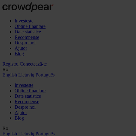
Investește
Obține finanțare
Date statistice
Recompense
Despre noi
Ajutor
Blog
Registru
Conectează-te
Ro
English
Lietuvių
Português
Investește
Obține finanțare
Date statistice
Recompense
Despre noi
Ajutor
Blog
Ro
English
Lietuvių
Português