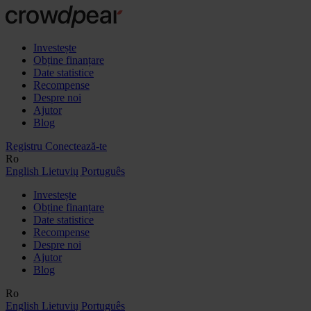
Investește
Obține finanțare
Date statistice
Recompense
Despre noi
Ajutor
Blog
Registru
Conectează-te
Ro
English
Lietuvių
Português
Investește
Obține finanțare
Date statistice
Recompense
Despre noi
Ajutor
Blog
Ro
English
Lietuvių
Português