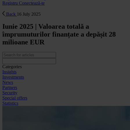
Registru
Conectează-te
Back
16 July 2025
Iunie 2025 | Valoarea totală a
împrumuturilor finanțate a depășit 28
milioane EUR
Categories
Insights
Investments
News
Partners
Security
Special offers
Statistics