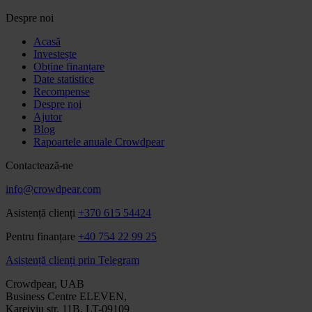
Despre noi
Acasă
Investește
Obține finanțare
Date statistice
Recompense
Despre noi
Ajutor
Blog
Rapoartele anuale Crowdpear
Contactează-ne
info@crowdpear.com
Asistență clienți
+370 615 54424
Pentru finanțare
+40 754 22 99 25
Asistență clienți prin Telegram
Crowdpear, UAB
Business Centre ELEVEN,
Kareiviu str. 11B, LT-09109