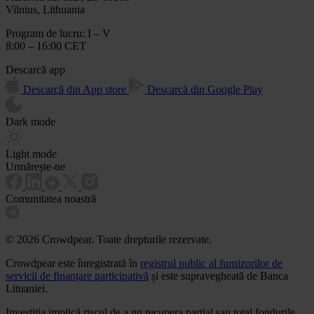
Vilnius, Lithuania
Program de lucru: I – V
8:00 – 16:00 CET
Descarcă app
Descarcă din App store
Descarcă din Google Play
Dark mode
Light mode
Urmărește-ne
Comunitatea noastră
© 2026 Crowdpear. Toate drepturile rezervate.
Crowdpear este înregistrată în
registrul public al furnizorilor de
servicii de finanțare participativă
și este supravegheată de Banca
Lituaniei.
Investiția implică riscul de a nu recupera parțial sau total fondurile