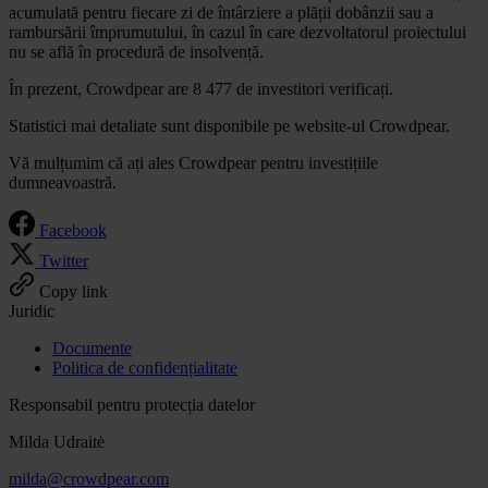
acumulată pentru fiecare zi de întârziere a plății dobânzii sau a
rambursării împrumutului, în cazul în care dezvoltatorul proiectului
nu se află în procedură de insolvență.
În prezent, Crowdpear are 8 477 de investitori verificați.
Statistici mai detaliate sunt disponibile pe website-ul Crowdpear.
Vă mulțumim că ați ales Crowdpear pentru investițiile
dumneavoastră.
Facebook
Twitter
Copy link
Juridic
Documente
Politica de confidențialitate
Responsabil pentru protecția datelor
Milda Udraitė
milda@crowdpear.com