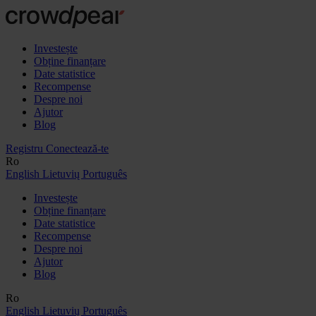
Investește
Obține finanțare
Date statistice
Recompense
Despre noi
Ajutor
Blog
Registru
Conectează-te
Ro
English
Lietuvių
Português
Investește
Obține finanțare
Date statistice
Recompense
Despre noi
Ajutor
Blog
Ro
English
Lietuvių
Português