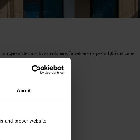
uturi garantate cu active imobiliare, în valoare de peste 1,06 milioane
o singură lună pe platformă.
About
sis and proper website