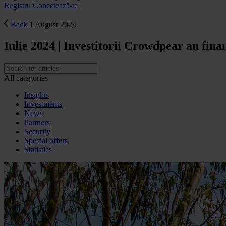
Registru
Conectează-te
Back
1 August 2024
Iulie 2024 | Investitorii Crowdpear au fi
All categories
Insights
Investments
News
Partners
Security
Special offers
Statistics