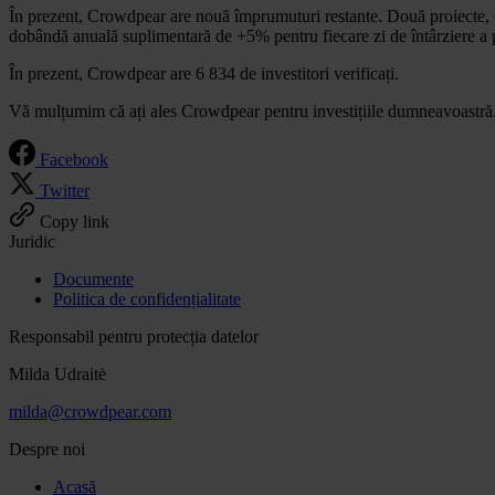
În prezent, Crowdpear are nouă împrumuturi restante. Două proiecte, c
dobândă anuală suplimentară de +5% pentru fiecare zi de întârziere a pl
În prezent, Crowdpear are 6 834 de investitori verificați.
Vă mulțumim că ați ales Crowdpear pentru investițiile dumneavoastră
Facebook
Twitter
Copy link
Juridic
Documente
Politica de confidențialitate
Responsabil pentru protecția datelor
Milda Udraitė
milda@crowdpear.com
Despre noi
Acasă