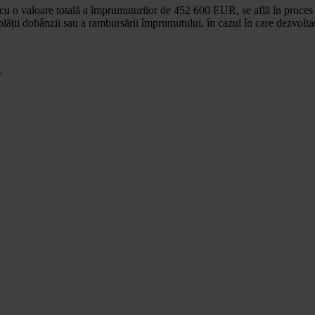
u o valoare totală a împrumuturilor de 452 600 EUR, se află în proces 
ății dobânzii sau a rambursării împrumutului, în cazul în care dezvoltat
.