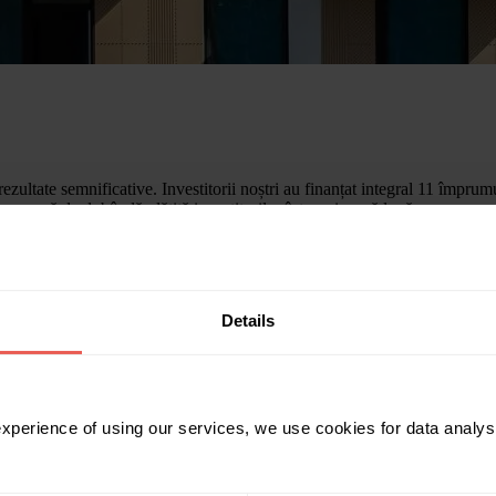
zultate semnificative. Investitorii noștri au finanțat integral 11 împrum
umă de dobândă plătită investitorilor într-o singură lună.
 totală de 499 600 EUR, reprezentând cea mai mare sumă rambursată într-
Details
 experience of using our services, we use cookies for data analy