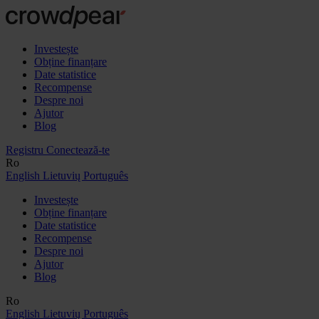
Investește
Obține finanțare
Date statistice
Recompense
Despre noi
Ajutor
Blog
Registru
Conectează-te
Ro
English
Lietuvių
Português
Investește
Obține finanțare
Date statistice
Recompense
Despre noi
Ajutor
Blog
Ro
English
Lietuvių
Português