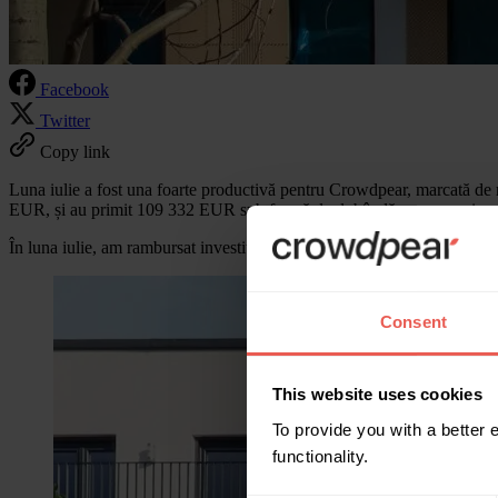
Facebook
Twitter
Copy link
Luna iulie a fost una foarte productivă pentru Crowdpear, marcată de re
EUR, și au primit 109 332 EUR sub formă de dobândă — cea mai mare s
În luna iulie, am rambursat investitorilor 12 împrumuturi, în valoare
Consent
This website uses cookies
To provide you with a better
functionality.