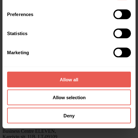
Despre noi
Preferences
Acasă
Investește
Obține finanțare
Statistics
Date statistice
Recompense
Despre noi
Ajutor
Marketing
Blog
Rapoartele anuale Crowdpear
Contactează-ne
Allow all
info@crowdpear.com
Asistență clienți
+370 615 54424
Allow selection
Pentru finanțare
+40 754 22 99 25
Asistență clienți prin Telegram
Deny
Crowdpear, UAB
Business Centre ELEVEN,
Kareiviu str. 11B, LT-09109