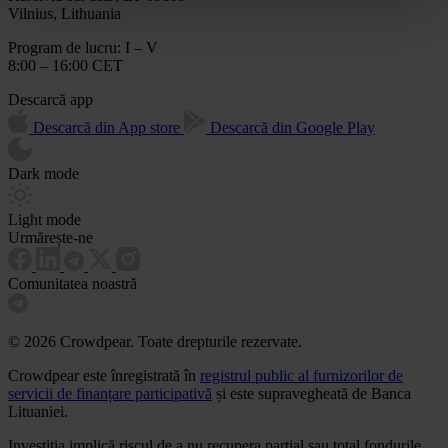
Vilnius, Lithuania
Program de lucru: I – V
8:00 – 16:00 CET
Descarcă app
Descarcă din App store
Descarcă din Google Play
Dark mode
Light mode
Urmărește-ne
Comunitatea noastră
© 2026 Crowdpear. Toate drepturile rezervate.
Crowdpear este înregistrată în
registrul public al furnizorilor de
servicii de finanțare participativă
și este supravegheată de Banca
Lituaniei.
Investiția implică riscul de a nu recupera parțial sau total fondurile