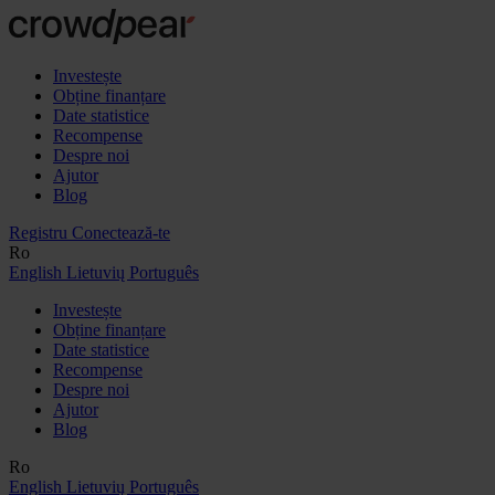
Investește
Obține finanțare
Date statistice
Recompense
Despre noi
Ajutor
Blog
Registru
Conectează-te
Ro
English
Lietuvių
Português
Investește
Obține finanțare
Date statistice
Recompense
Despre noi
Ajutor
Blog
Ro
English
Lietuvių
Português