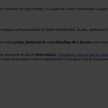
 extindere pe piețe externe, cu scopul de a oferi investitorilor o gamă ma
 a câștigat rapid popularitate în rândul investitorilor. În plus, platforma a
 devenind
prima platformă de crowdfunding din Lituania
care respec
 de informații de afaceri
Rekvizitai.lt
,
Crowdpear a fost inclusă în clas
Această recunoaștere reflectă angajamentul Crowdpear față de transparență,