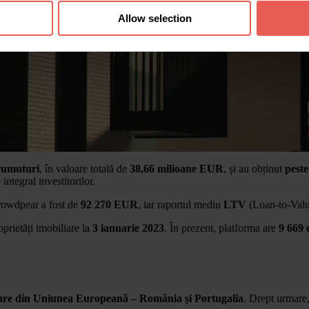
Allow selection
rumuturi
, în valoare totală de
38,66 milioane EUR
, și au obținut
pest
integral investitorilor.
Crowdpear a fost de
92 270 EUR
, iar raportul mediu
LTV
(Loan-to-Value
prietăți imobiliare la
3 ianuarie 2023
. În prezent, platforma are
9 669 d
tare din Uniunea Europeană – România și Portugalia
. Drept urmare, 