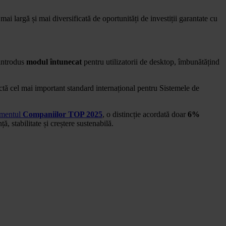
i largă și mai diversificată de oportunități de investiții garantate cu
 introdus
modul întunecat
pentru utilizatorii de desktop, îmbunătățind
tă cel mai important standard internațional pentru Sistemele de
amentul
Companiilor TOP 2025
, o distincție acordată doar
6%
 stabilitate și creștere sustenabilă.