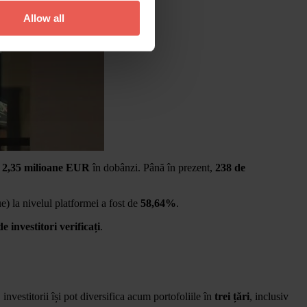
Allow all
e 2,35 milioane EUR
în dobânzi. Până în prezent,
238 de
) la nivelul platformei a fost de
58,64%
.
e investitori verificați
.
investitorii își pot diversifica acum portofoliile în
trei țări
, inclusiv