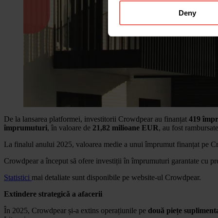
Deny
De la lansarea platformei, investitorii Crowdpear au finanțat
419 împ
împrumuturi
, în valoare de
21,82 milioane EUR
, au fost rambursate 
La finalul anului 2025, valoarea medie a unui împrumut finanțat pe 
Crowdpear a început să ofere investiții în împrumuturi garantate cu pro
Statistici
mai detaliate sunt disponibile pe website-ul Crowdpear.
Extindere strategică a afacerii
În 2025, Crowdpear și-a extins operațiunile pe
două piețe suplimen