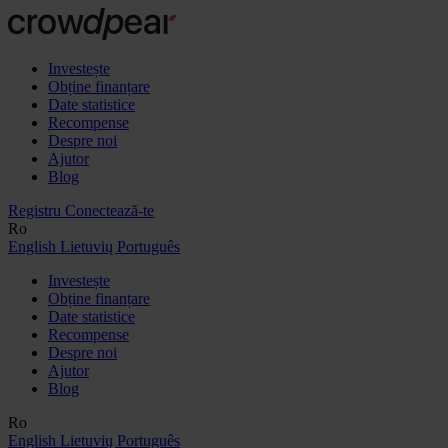
Investește
Obține finanțare
Date statistice
Recompense
Despre noi
Ajutor
Blog
Registru
Conectează-te
Ro
English
Lietuvių
Português
Investește
Obține finanțare
Date statistice
Recompense
Despre noi
Ajutor
Blog
Ro
English
Lietuvių
Português