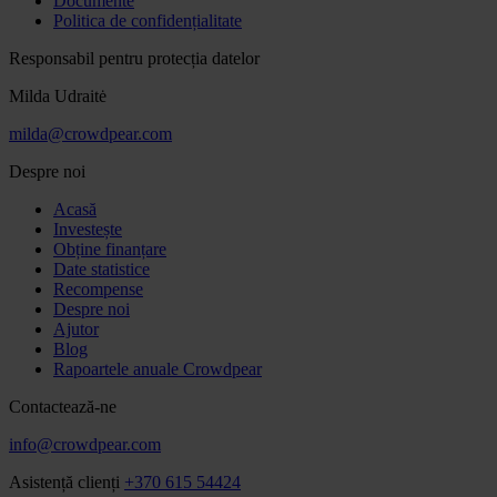
Documente
Politica de confidențialitate
Responsabil pentru protecția datelor
Milda Udraitė
milda@crowdpear.com
Despre noi
Acasă
Investește
Obține finanțare
Date statistice
Recompense
Despre noi
Ajutor
Blog
Rapoartele anuale Crowdpear
Contactează-ne
info@crowdpear.com
Asistență clienți
+370 615 54424