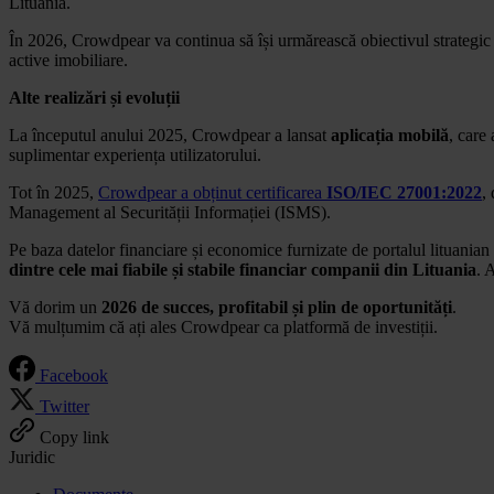
Lituania.
În 2026, Crowdpear va continua să își urmărească obiectivul strategic de
active imobiliare.
Alte realizări și evoluții
La începutul anului 2025, Crowdpear a lansat
aplicația mobilă
, care
suplimentar experiența utilizatorului.
Tot în 2025,
Crowdpear a obținut certificarea
ISO/IEC 27001:2022
,
Management al Securității Informației (ISMS).
Pe baza datelor financiare și economice furnizate de portalul lituanian
dintre cele mai fiabile și stabile financiar companii din Lituania
. 
Vă dorim un
2026 de succes, profitabil și plin de oportunități
.
Vă mulțumim că ați ales Crowdpear ca platformă de investiții.
Facebook
Twitter
Copy link
Juridic