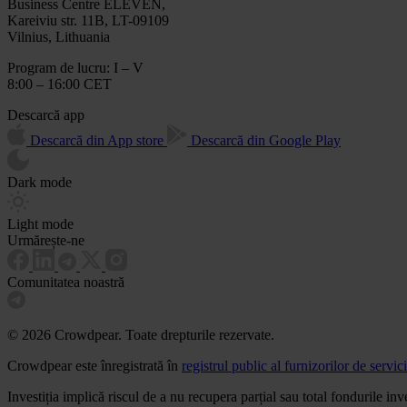
Business Centre ELEVEN,
Kareiviu str. 11B, LT-09109
Vilnius, Lithuania
Program de lucru: I – V
8:00 – 16:00 CET
Descarcă app
Descarcă din App store
Descarcă din Google Play
Dark mode
Light mode
Urmărește-ne
Comunitatea noastră
© 2026 Crowdpear. Toate drepturile rezervate.
Crowdpear este înregistrată în
registrul public al furnizorilor de servic
Investiția implică riscul de a nu recupera parțial sau total fondurile in