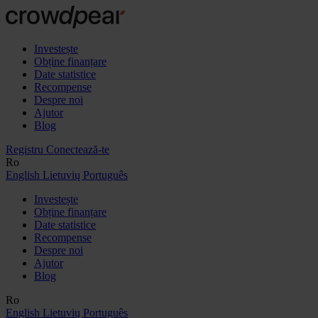
Investește
Obține finanțare
Date statistice
Recompense
Despre noi
Ajutor
Blog
Registru
Conectează-te
Ro
English
Lietuvių
Português
Investește
Obține finanțare
Date statistice
Recompense
Despre noi
Ajutor
Blog
Ro
English
Lietuvių
Português