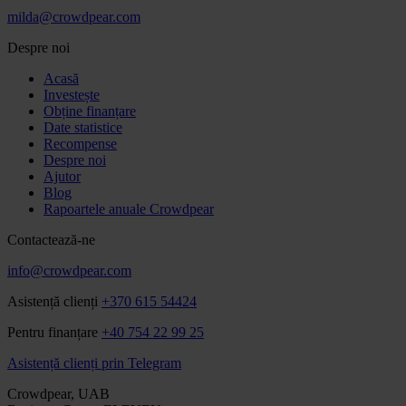
milda@crowdpear.com
Despre noi
Acasă
Investește
Obține finanțare
Date statistice
Recompense
Despre noi
Ajutor
Blog
Rapoartele anuale Crowdpear
Contactează-ne
info@crowdpear.com
Asistență clienți
+370 615 54424
Pentru finanțare
+40 754 22 99 25
Asistență clienți prin Telegram
Crowdpear, UAB