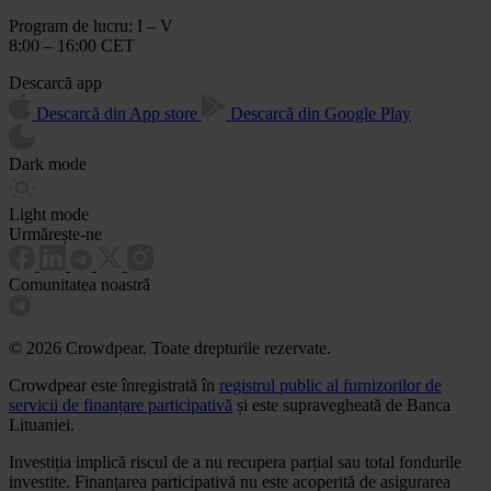
Program de lucru: I – V
8:00 – 16:00 CET
Descarcă app
Descarcă din App store
Descarcă din Google Play
Dark mode
Light mode
Urmărește-ne
Comunitatea noastră
© 2026 Crowdpear. Toate drepturile rezervate.
Crowdpear este înregistrată în
registrul public al furnizorilor de
servicii de finanțare participativă
și este supravegheată de Banca
Lituaniei.
Investiția implică riscul de a nu recupera parțial sau total fondurile
investite. Finanțarea participativă nu este acoperită de asigurarea