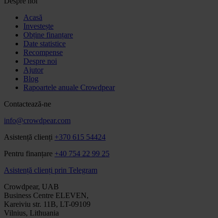
Despre noi
Acasă
Investește
Obține finanțare
Date statistice
Recompense
Despre noi
Ajutor
Blog
Rapoartele anuale Crowdpear
Contactează-ne
info@crowdpear.com
Asistență clienți
+370 615 54424
Pentru finanțare
+40 754 22 99 25
Asistență clienți prin Telegram
Crowdpear, UAB
Business Centre ELEVEN,
Kareiviu str. 11B, LT-09109
Vilnius, Lithuania