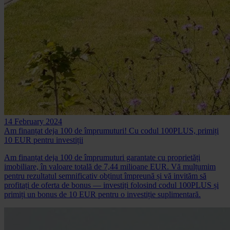
14 February 2024
Am finanțat deja 100 de împrumuturi! Cu codul 100PLUS, primiți
10 EUR pentru investiții
Am finanțat deja 100 de împrumuturi garantate cu proprietăți
imobiliare, în valoare totală de 7,44 milioane EUR. Vă mulțumim
pentru rezultatul semnificativ obținut împreună și vă invităm să
profitați de oferta de bonus — investiți folosind codul 100PLUS și
primiți un bonus de 10 EUR pentru o investiție suplimentară.