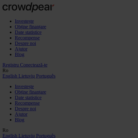
Investește
Obține finanțare
Date statistice
Recompense
Despre noi
Ajutor
Blog
Registru
Conectează-te
Ro
English
Lietuvių
Português
Investește
Obține finanțare
Date statistice
Recompense
Despre noi
Ajutor
Blog
Ro
English
Lietuvių
Português