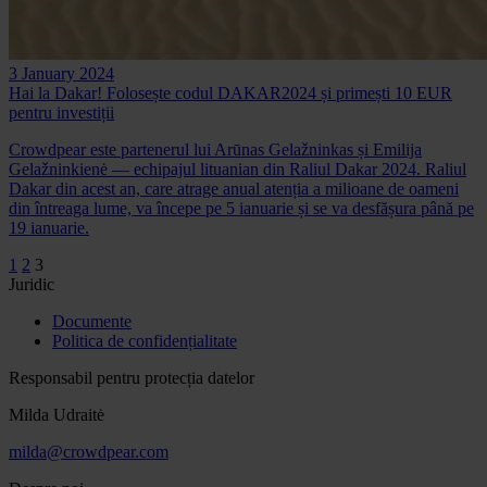
3 January 2024
Hai la Dakar! Folosește codul DAKAR2024 și primești 10 EUR
pentru investiții
Crowdpear este partenerul lui Arūnas Gelažninkas și Emilija
Gelažninkienė — echipajul lituanian din Raliul Dakar 2024. Raliul
Dakar din acest an, care atrage anual atenția a milioane de oameni
din întreaga lume, va începe pe 5 ianuarie și se va desfășura până pe
19 ianuarie.
1
2
3
Juridic
Documente
Politica de confidențialitate
Responsabil pentru protecția datelor
Milda Udraitė
milda@crowdpear.com