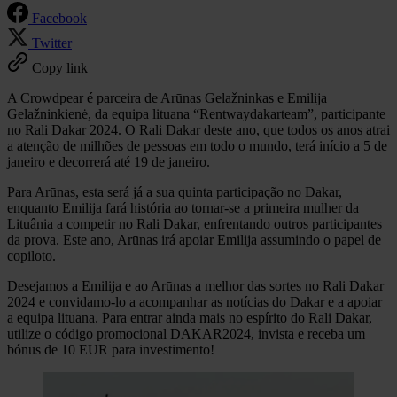
Facebook
Twitter
Copy link
A Crowdpear é parceira de Arūnas Gelažninkas e Emilija
Gelažninkienė, da equipa lituana “Rentwaydakarteam”, participante
no Rali Dakar 2024. O Rali Dakar deste ano, que todos os anos atrai
a atenção de milhões de pessoas em todo o mundo, terá início a 5 de
janeiro e decorrerá até 19 de janeiro.
Para Arūnas, esta será já a sua quinta participação no Dakar,
enquanto Emilija fará história ao tornar-se a primeira mulher da
Lituânia a competir no Rali Dakar, enfrentando outros participantes
da prova. Este ano, Arūnas irá apoiar Emilija assumindo o papel de
copiloto.
Desejamos a Emilija e ao Arūnas a melhor das sortes no Rali Dakar
2024 e convidamo-lo a acompanhar as notícias do Dakar e a apoiar
a equipa lituana. Para entrar ainda mais no espírito do Rali Dakar,
utilize o código promocional DAKAR2024, invista e receba um
bónus de 10 EUR para investimento!