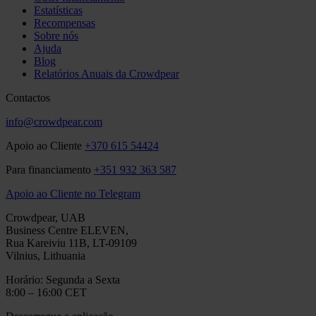
Estatísticas
Recompensas
Sobre nós
Ajuda
Blog
Relatórios Anuais da Crowdpear
Contactos
info@crowdpear.com
Apoio ao Cliente
+370 615 54424
Para financiamento
+351 932 363 587
Apoio ao Cliente no Telegram
Crowdpear, UAB
Business Centre ELEVEN,
Rua Kareiviu 11B, LT-09109
Vilnius, Lithuania
Horário: Segunda a Sexta
8:00 – 16:00 CET