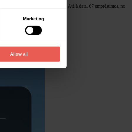
 de 0,55 milhões de euros em juros. Até à data, 67 empréstimos, no
Marketing
Allow all