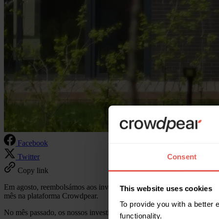
Facebook
Twitter
Consent
Copy link
Em agosto, reembolsámos aos investidores 15 empréstimos garantidos 
This website uses cookies
mês na plataforma Crowdpear.
To provide you with a better
No mês passado, os nossos investidores financiaram integral e totalm
functionality.