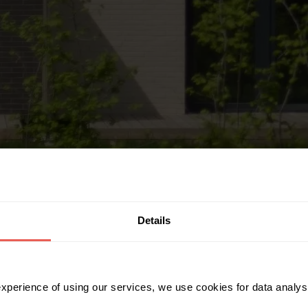
Details
por ativos imobiliários, num total superior a 986 900 euros, acrescid
 experience of using our services, we use cookies for data analy
ente 17 empréstimos garantidos por ativos imobiliários, num montante s