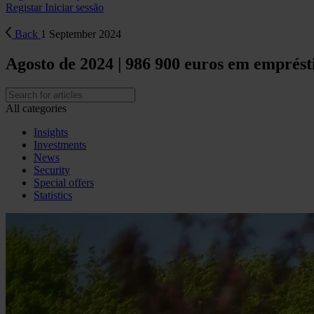
Registar
Iniciar sessão
Back
1 September 2024
Agosto de 2024 | 986 900 euros em emprés
All categories
Insights
Investments
News
Security
Special offers
Statistics