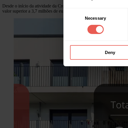
Desde o início da atividade da Crowdpear, os investidores financiara
valor superior a 3,7 milhões de euros, já foram reembolsados aos noss
Consent
Necessary
Selection
Deny