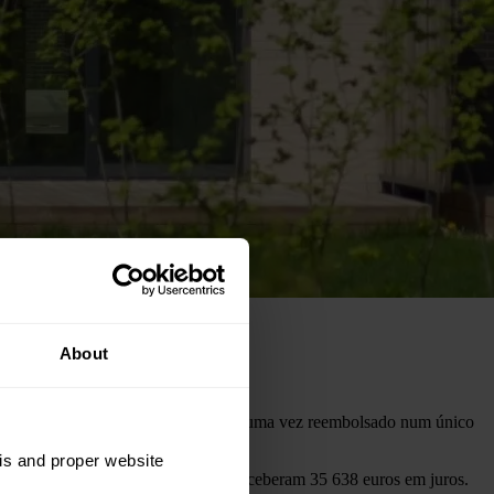
About
o de juros — o valor mais elevado alguma vez reembolsado num único
sis and proper website
uperior a 1,16 milhões de euros, e receberam 35 638 euros em juros.