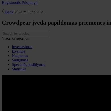
Registruotis
Prisijungti
Back
2024 m. June 26 d.
Crowdpear įveda papildomas priemones inv
Visos kategorijos
Investavimas
Įžvalgos
Naujienos
Saugumas
Specialūs pasiūlymai
Statistika