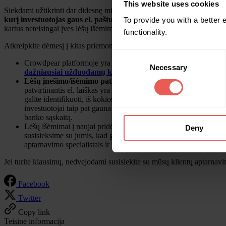
This website uses cookies
Siekdami užtikrinti dar didesnę mūsų investuotojų lėšų apsaugą, pr
kurį investuotojas gaus el. paštu
. Investuotojui išsiųstas kodas gali
To provide you with a better
kartus neteisingai įves lėšų išėmimo patvirtinimo kodą.
Jei lėšų išėm
functionality.
Atkreipkite dėmesį į kitas priemones, kuriomis galite naudotis arba mes
Consent
Crowdpear platformoje yra įdiegtas
dviejų veiksnių autentifi
Necessary
Selection
dažniausiai užduodamų klausimų (D.U.K) skiltyje Crowdpe
Lėšų įnešimo/išėmimo patvirtinimo el. laiškai
. Kai į savo Cr
patvirtinantis el. laiškas yra skirtas atkreipti jūsų dėmesį, kad į
galite identifikuoti, iš kokios banko sąskaitos buvo atliktas lėš
investuotojai taip pat gauna lėšų išėmimą patvirtinančius el. lai
banko sąskaitą.
Lėšų išėmimai į naujai pridėtas banko nepatvirtinami papildomai n
Deny
susisieksime su jumis, kad galėtume papildomai identifikuoti jūsų
aptarnavimo specialistais ir patvirtinkite, kad tai jūs inicijuojate
Jei turite klausimų, nedvejodami susisiekite su mūsų klientų aptarnavi
Facebook
Twitter
Copy link
Teisinė informacija