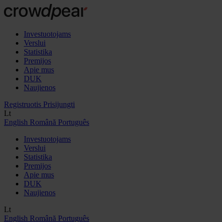
Investuotojams
Verslui
Statistika
Premijos
Apie mus
DUK
Naujienos
Registruotis
Prisijungti
Lt
English
Română
Português
Investuotojams
Verslui
Statistika
Premijos
Apie mus
DUK
Naujienos
Lt
English
Română
Português