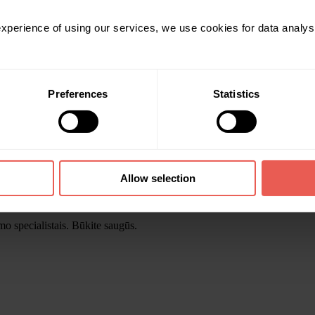
adedame taikyti papildomą saugumo priemonę –
kiekvienas lėšų išsiėmi
oja vieną valandą. Prašymas išsiimti lėšas bus automatiškai atšauktas, jei
 experience of using our services, we use cookies for data analy
imas bus inicijuojamas į naujai pridėtą banko sąskaitą, atliksime 
 taikome, kad niekas kitas, išskyrus jus, negalėtų išsiimti jūsų lėšų:
kavimo įrankis (2FA)
, kad apsaugotų jūsų paskyrą. Jei jums reikia pagal
Preferences
Statistics
ar tinklalapyje
arba susisiekite su mūsų klientų aptarnavimo specialist
owdpear sąskaitą įnešate lėšų (nepriklausomai nuo sumos), jums yra išsiu
sitikintumėte, ar tikrai jūs atlikote tokį lėšų pervedimą. Be to, el. laiške
ų įnešimas. Gavę laišką, įsitikinkite, kad tai jūsų banko sąskaita. Jei ne
škus, nurodančius, į kurią banko sąskaitą buvo nukreiptas lėšų išėmimas. G
epatikrinus investuotojo tapatybės. Siekdami įsitikinti, kad tikrai jūs pr
Allow selection
 tapatybę. Jei jums reikia, kad į naują banko sąskaitą inicijuojamas lėš
 šią operaciją, kad galėtume greičiau ją patvirtinti.
mo specialistais. Būkite saugūs.