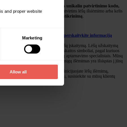
mo prašymas turės būti patvirtintas unikaliu patvirtinimo kodu,
 investuotojas per vieną valandą nepatvirtins lėšų išsiėmimo arba kelis
sis and proper website
papildomą investuotojo tapatybės patikrinimą
.
bos suprasti, kaip naudoti šį įrankį,
perskaitykite informaciją
Marketing
ais.
nčiamas el. laiškas, patvirtinantis lėšų įskaitymą. Lėšų užskaitymą
 rodomi pirmieji ir paskutiniai banko sąskaitos simboliai, pagal kuriuos
, nedelsdami susisiekite su mūsų klientų aptarnavimo specialistais. Mūsų
avę tokį laišką, įsitikinkite, kad pinigų išėmimas yra išsiųstas į jūsų
idėjote naują banko sąskaitą ir į ją inicijuojate lėšų išėmimą,
Allow all
ų išvedimas būtų patvirtintas greičiau, susisiekite su mūsų klientų