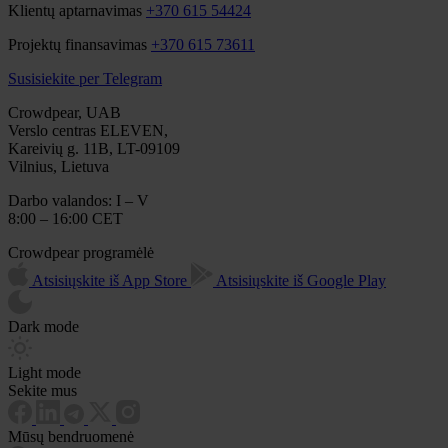
Klientų aptarnavimas
+370 615 54424
Projektų finansavimas
+370 615 73611
Susisiekite per Telegram
Crowdpear, UAB
Verslo centras ELEVEN,
Kareivių g. 11B, LT-09109
Vilnius, Lietuva
Darbo valandos: I – V
8:00 – 16:00 CET
Crowdpear programėlė
Atsisiųskite iš App Store
Atsisiųskite iš Google Play
Dark mode
Light mode
Sekite mus
Mūsų bendruomenė