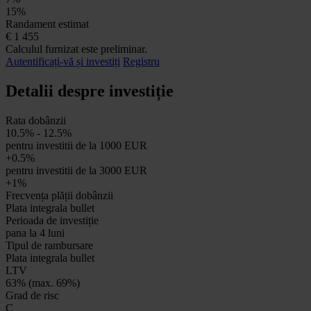
15%
Randament estimat
€
1 455
Calculul furnizat este preliminar.
Autentificați-vă și investiți
Registru
Detalii despre investiție
Rata dobânzii
10.5% - 12.5%
pentru investitii de la 1000 EUR
+0.5%
pentru investitii de la 3000 EUR
+1%
Frecvența plății dobânzii
Plata integrala bullet
Perioada de investiție
pana la 4 luni
Tipul de rambursare
Plata integrala bullet
LTV
63% (max. 69%)
Grad de risc
C