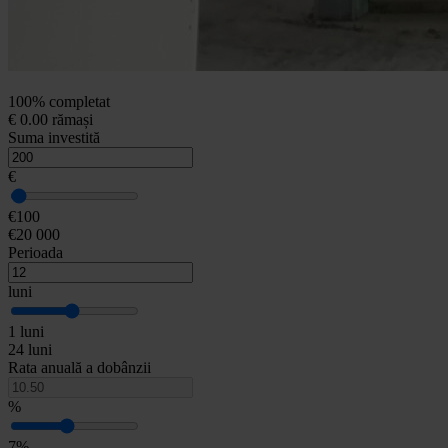
100% completat
€ 0.00 rămași
Suma investită
€
€100
€20 000
Perioada
luni
1 luni
24 luni
Rata anuală a dobânzii
%
7%