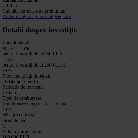
€
1 455
Calculul furnizat este preliminar.
Autentificați-vă și investiți
Registru
Detalii despre investiție
Rata dobânzii
9.5% - 11.5%
pentru investitii de la 750 EUR
+0.5%
pentru investitii de la 2500 EUR
+1%
Frecvența plății dobânzii
O data pe trimestru
Perioada de investiție
12 luni
Tipul de rambursare
Rambursare integrala la scadenta
LTV
64% (max. 64%)
Grad de risc
C
Valoarea proiectului
200 000 EUR