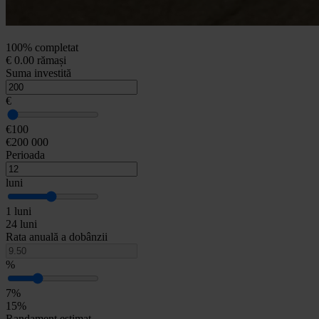
100% completat
€ 0.00 rămași
Suma investită
€
€100
€200 000
Perioada
luni
1 luni
24 luni
Rata anuală a dobânzii
%
7%
15%
Randament estimat