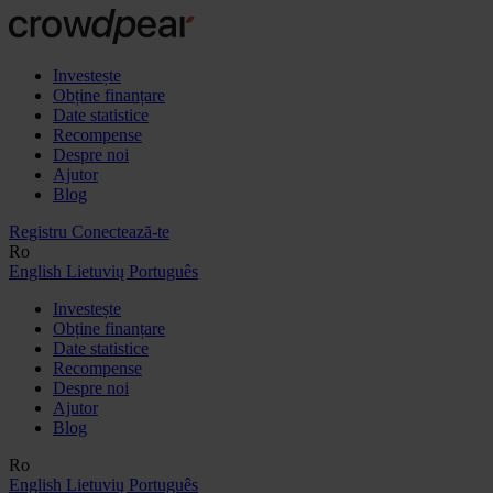
Investește
Obține finanțare
Date statistice
Recompense
Despre noi
Ajutor
Blog
Registru
Conectează-te
Ro
English
Lietuvių
Português
Investește
Obține finanțare
Date statistice
Recompense
Despre noi
Ajutor
Blog
Ro
English
Lietuvių
Português