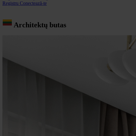
Registru
Conectează-te
Architektų butas