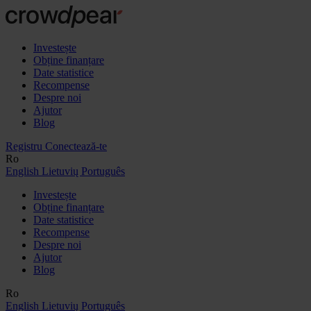
Investește
Obține finanțare
Date statistice
Recompense
Despre noi
Ajutor
Blog
Registru
Conectează-te
Ro
English
Lietuvių
Português
Investește
Obține finanțare
Date statistice
Recompense
Despre noi
Ajutor
Blog
Ro
English
Lietuvių
Português