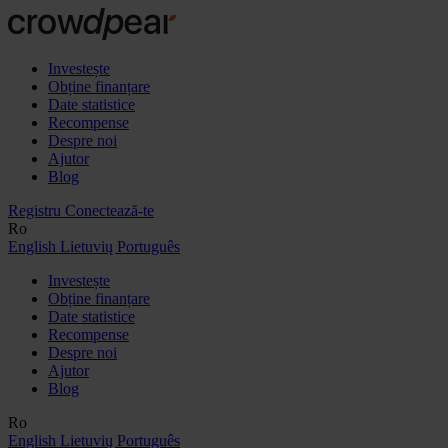
Investește
Obține finanțare
Date statistice
Recompense
Despre noi
Ajutor
Blog
Registru
Conectează-te
Ro
English
Lietuvių
Português
Investește
Obține finanțare
Date statistice
Recompense
Despre noi
Ajutor
Blog
Ro
English
Lietuvių
Português