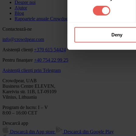
Despre noi
Ajutor
Blog
Rapoartele anuale Crowdpear
Contactează-ne
Deny
info@crowdpear.com
Asistență clienți
+370 615 54424
Pentru finanțare
+40 754 22 99 25
Asistență clienți prin Telegram
Crowdpear, UAB
Business Centre ELEVEN,
Kareiviu str. 11B, LT-09109
Vilnius, Lithuania
Program de lucru: I – V
8:00 – 16:00 CET
Descarcă app
Descarcă din App store
Descarcă din Google Play