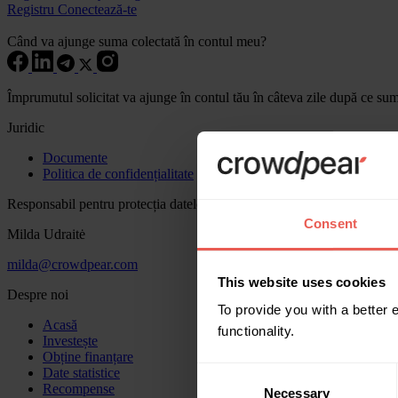
Registru
Conectează-te
Când va ajunge suma colectată în contul meu?
Împrumutul solicitat va ajunge în contul tău în câteva zile după ce sum
Juridic
Documente
Politica de confidențialitate
Responsabil pentru protecția datelor
Consent
Milda Udraitė
milda@crowdpear.com
This website uses cookies
Despre noi
To provide you with a better
Acasă
functionality.
Investește
Obține finanțare
Consent
Date statistice
Recompense
Necessary
Selection