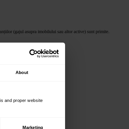
țiilor (gajul asupra imobilului sau altor active) sunt primite.
About
sis and proper website
Marketing