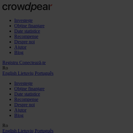
Investește
Obține finanțare
Date statistice
Recompense
Despre noi
Ajutor
Blog
Registru
Conectează-te
Ro
English
Lietuvių
Português
Investește
Obține finanțare
Date statistice
Recompense
Despre noi
Ajutor
Blog
Ro
English
Lietuvių
Português