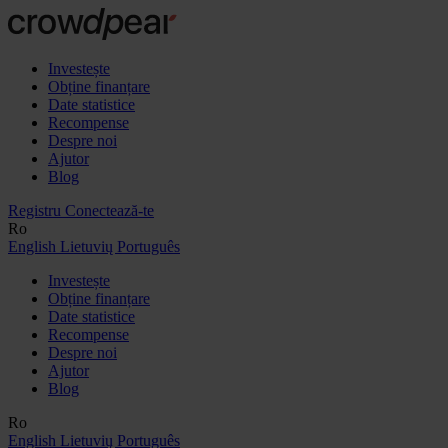
Investește
Obține finanțare
Date statistice
Recompense
Despre noi
Ajutor
Blog
Registru
Conectează-te
Ro
English
Lietuvių
Português
Investește
Obține finanțare
Date statistice
Recompense
Despre noi
Ajutor
Blog
Ro
English
Lietuvių
Português