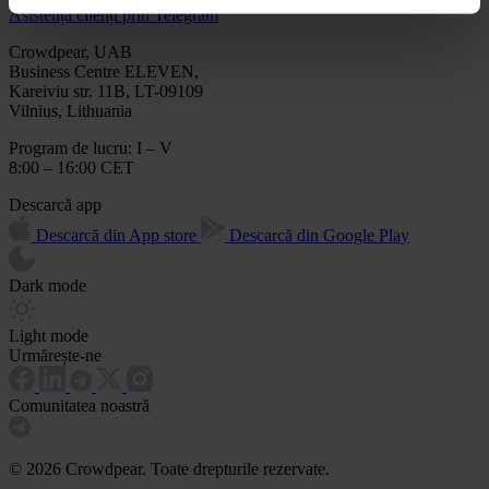
Asistență clienți prin Telegram
Crowdpear, UAB
Business Centre ELEVEN,
Kareiviu str. 11B, LT-09109
Vilnius, Lithuania
Program de lucru: I – V
8:00 – 16:00 CET
Descarcă app
Descarcă din App store
Descarcă din Google Play
Dark mode
Light mode
Urmărește-ne
Comunitatea noastră
© 2026 Crowdpear. Toate drepturile rezervate.