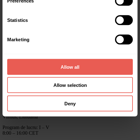
Preferences
Obține finanțare
Date statistice
Recompense
Despre noi
Statistics
Ajutor
Blog
Rapoartele anuale Crowdpear
Marketing
Contactează-ne
info@crowdpear.com
Allow all
Asistență clienți
+370 615 54424
Pentru finanțare
+40 754 22 99 25
Allow selection
Asistență clienți prin Telegram
Crowdpear, UAB
Deny
Business Centre ELEVEN,
Kareiviu str. 11B, LT-09109
Vilnius, Lithuania
Program de lucru: I – V
8:00 – 16:00 CET