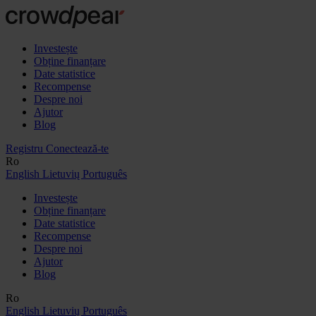
Investește
Obține finanțare
Date statistice
Recompense
Despre noi
Ajutor
Blog
Registru
Conectează-te
Ro
English
Lietuvių
Português
Investește
Obține finanțare
Date statistice
Recompense
Despre noi
Ajutor
Blog
Ro
English
Lietuvių
Português