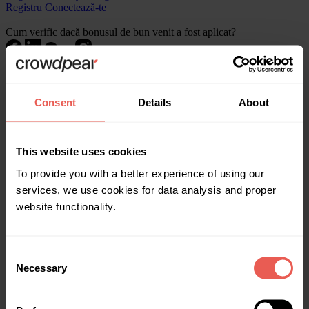
Registru
Conectează-te
Cum verific dacă bonusul de bun venit a fost aplicat?
Accesează secțiunea „Investițiile mele”, selectează investiția avută în
vedere și verifică rata dobânzii, apoi deschide detaliile proiectului,
unde va fi afișată rata de bază a dobânzii, și compară dacă s-a aplicat
Consent
Details
About
un bonus suplimentar de bun venit de +1%.
Juridic
This website uses cookies
Documente
Politica de confidențialitate
To provide you with a better experience of using our
services, we use cookies for data analysis and proper
Responsabil pentru protecția datelor
website functionality.
Milda Udraitė
milda@crowdpear.com
Consent
Despre noi
Necessary
Selection
Acasă
Investește