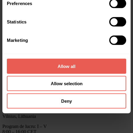
Investește
Preferences
Obține finanțare
Date statistice
Recompense
Statistics
Despre noi
Ajutor
Blog
Rapoartele anuale Crowdpear
Marketing
Contactează-ne
info@crowdpear.com
Allow all
Asistență clienți
+370 615 54424
Pentru finanțare
+40 754 22 99 25
Allow selection
Asistență clienți prin Telegram
Crowdpear, UAB
Deny
Business Centre ELEVEN,
Kareiviu str. 11B, LT-09109
Vilnius, Lithuania
Program de lucru: I – V
8:00 – 16:00 CET