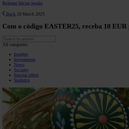
Registar
Iniciar sessão
Back
18 March 2025
Com o código EASTER25, receba 10 EUR p
All categories
Insights
Investments
News
Security
Special offers
Statistics