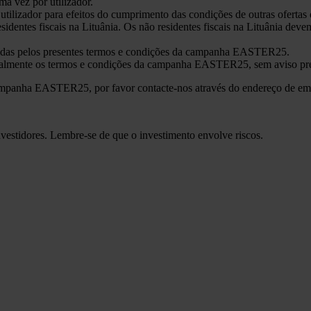
 vez por utilizador.
lizador para efeitos do cumprimento das condições de outras ofertas
ntes fiscais na Lituânia. Os não residentes fiscais na Lituânia deve
gidas pelos presentes termos e condições da campanha EASTER25.
teralmente os termos e condições da campanha EASTER25, sem aviso prév
campanha EASTER25, por favor contacte-nos através do endereço de em
vestidores. Lembre-se de que o investimento envolve riscos.