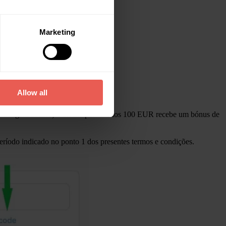
Marketing
Allow all
er imagem abaixo) e invista pelo menos 100 EUR recebe um bónus de
eríodo indicado no ponto 1 dos presentes termos e condições.