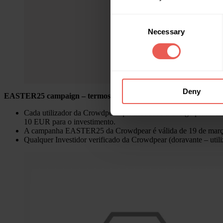
Consent
Necessary
Selection
Deny
EASTER25 campaign – termos e condições
Cada utilizador da Crowdpear que introduza o código promoc
10 EUR para o investimento.
A campanha EASTER25 da Crowdpear é válida de 19 de março d
Qualquer Investidor verificado da Crowdpear (doravante – util