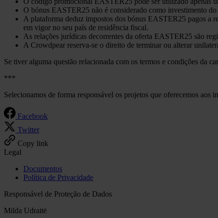
O código promocional EASTER25 pode ser utilizado apenas uma
O bónus EASTER25 não é considerado como investimento do uti
A plataforma deduz impostos dos bónus EASTER25 pagos a reside
em vigor no seu país de residência fiscal.
As relações jurídicas decorrentes da oferta EASTER25 são re
A Crowdpear reserva-se o direito de terminar ou alterar unila
Se tiver alguma questão relacionada com os termos e condições da 
***
Selecionamos de forma responsável os projetos que oferecemos aos in
Facebook
Twitter
Copy link
Legal
Documentos
Política de Privacidade
Responsável de Proteção de Dados
Milda Udraitė