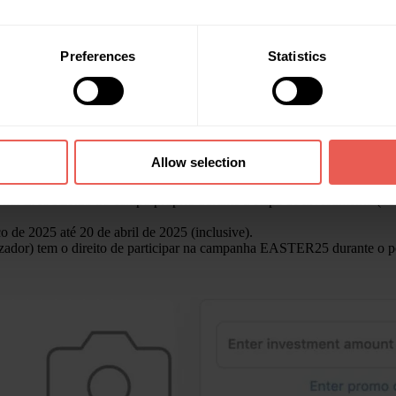
Preferences
Statistics
Allow selection
ional EASTER25 no campo próprio durante a etapa de investimento (v
e 2025 até 20 de abril de 2025 (inclusive).
izador) tem o direito de participar na campanha EASTER25 durante o p