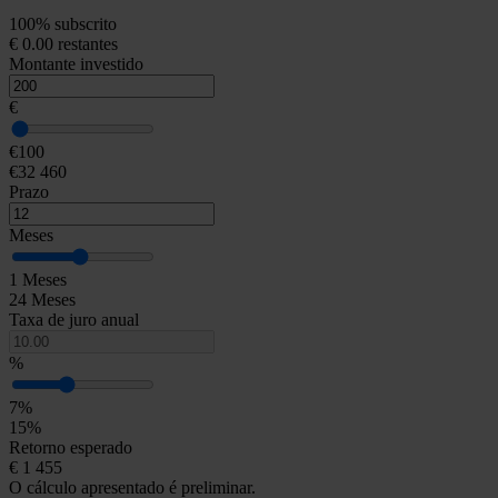
100% subscrito
€ 0.00 restantes
Montante investido
€
€100
€32 460
Prazo
Meses
1 Meses
24 Meses
Taxa de juro anual
%
7%
15%
Retorno esperado
€
1 455
O cálculo apresentado é preliminar.