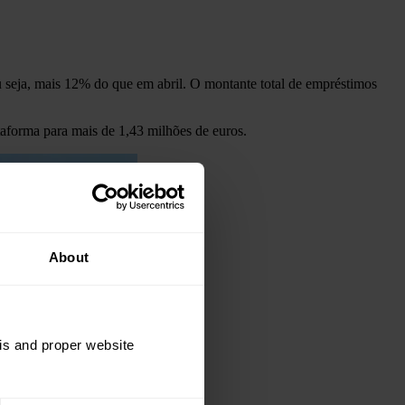
u seja, mais 12% do que em abril. O montante total de empréstimos
aforma para mais de 1,43 milhões de euros.
About
sis and proper website