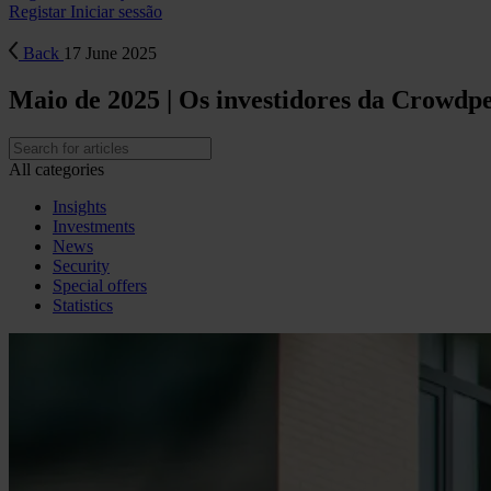
Registar
Iniciar sessão
Back
17 June 2025
Maio de 2025 | Os investidores da Crowdp
All categories
Insights
Investments
News
Security
Special offers
Statistics