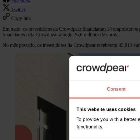
Facebook
Twitter
Copy link
Em maio, os investidores da Crowdpear financiaram 14 empréstimos gar
financiados pela Crowdpear atingiu 26,6 milhões de euros.
No mês passado, os investidores da Crowdpear receberam 85 810 euros
Consent
This website uses cookies
To provide you with a better
functionality.