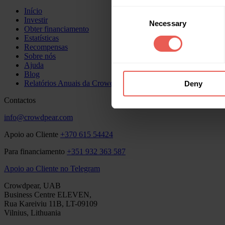
Início
Consent
Investir
Necessary
Selection
Obter financiamento
Estatísticas
Recompensas
Sobre nós
Ajuda
Blog
Relatórios Anuais da Crowdpear
Deny
Contactos
info@crowdpear.com
Apoio ao Cliente
+370 615 54424
Para financiamento
+351 932 363 587
Apoio ao Cliente no Telegram
Crowdpear, UAB
Business Centre ELEVEN,
Rua Kareiviu 11B, LT-09109
Vilnius, Lithuania