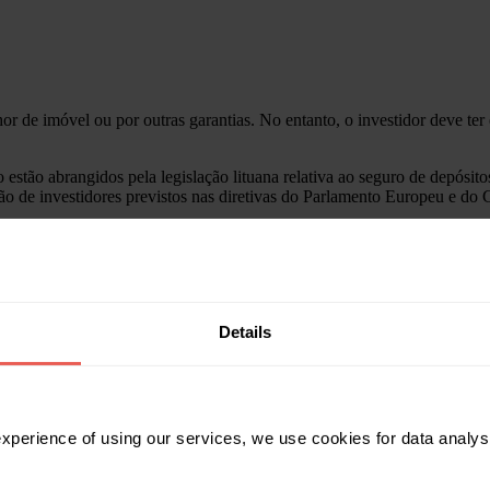
r de imóvel ou por outras garantias. No entanto, o investidor deve ter
stão abrangidos pela legislação lituana relativa ao seguro de depósito
ão de investidores previstos nas diretivas do Parlamento Europeu e do 
s com o investimento na plataforma Crowdpear, disponível na nossa se
Details
 experience of using our services, we use cookies for data analy