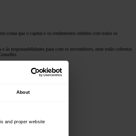
 em conta que o capital e os rendimentos obtidos com todos os
s e às responsabilidades para com os investidores, nem estão cobertos
Conselho.
cção de Documentos,
aqui
.
About
sis and proper website