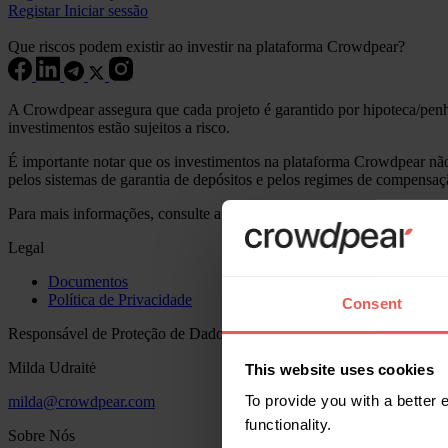
Registar
Iniciar sessão
Que riscos podem existir ao investir na plataforma Crowdpear?
A Crowdpear assegura que cada projeto é garantido por hipoteca/penho
investimentos estão sujeitos a risco.
É importante notar que os investimentos na plataforma Crowdpear não e
pelos sistemas de garantia de depósitos e pelos regimes de compensaç
Para mais informações, consulte a Descrição dos riscos relacionado
Legal
Documentos
Política de Privacidade
Consent
Responsável de Proteção de Dados
Milda Udraitė
This website uses cookies
To provide you with a better
milda@crowdpear.com
functionality.
Sobre Nós