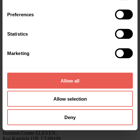
Sobre Nós
Preferences
Início
Investir
Obter financiamento
Statistics
Estatísticas
Recompensas
Sobre nós
Ajuda
Marketing
Blog
Relatórios Anuais da Crowdpear
Contactos
Allow all
info@crowdpear.com
Apoio ao Cliente
+370 615 54424
Allow selection
Para financiamento
+351 932 363 587
Apoio ao Cliente no Telegram
Deny
Crowdpear, UAB
Business Centre ELEVEN,
Rua Kareiviu 11B, LT-09109