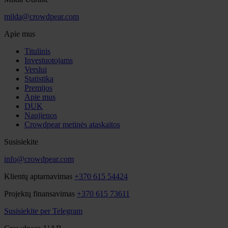
milda@crowdpear.com
Apie mus
Titulinis
Investuotojams
Verslui
Statistika
Premijos
Apie mus
DUK
Naujienos
Crowdpear metinės ataskaitos
Susisiekite
info@crowdpear.com
Klientų aptarnavimas
+370 615 54424
Projektų finansavimas
+370 615 73611
Susisiekite per Telegram