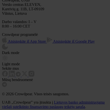
Crowdpear, UAB
Verslo centras ELEVEN,
Kareivių g. 11B, LT-09109
Vilnius, Lietuva
Darbo valandos: I – V
8:00 – 16:00 CET
Crowdpear programėlė
Atsisiųskite iš App Store
Atsisiųskite iš Google Play
Dark mode
Light mode
Sekite mus
Mūsų bendruomenė
© 2026 Crowdpear. Visos teisės saugomos.
UAB ,,Crowdpear” yra įtraukta į
Lietuvos banko administruojamą
viešąjį sutelktinio finansavimo paslaugų teikėjų sąrašą
.