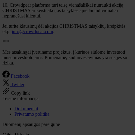
10. Crowdpear platforma turi teisę vienašališkai nutraukti akciją
CHRISTMAS ar keisti akcijos taisykles apie tai individualiai
nepranešusi klientui.
Jei turite klausimų dėl akcijos CHRISTMAS taisyklių, kreipkitės
el.p.
info@crowdpear.com
.
***
Mes atsakingai įvertiname projektus, į kuriuos siūlome investuoti
mūsų investuotojams. Primename, kad investavimas yra susijęs su
rizika.
Facebook
Twitter
Copy link
Teisinė informacija
Dokumentai
Privatumo politika
Duomenų apsaugos pareigūnė
Milda Udraitė