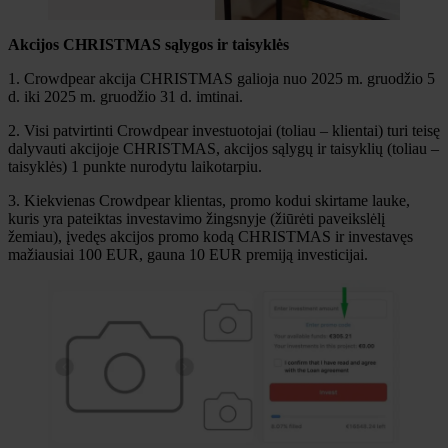
Akcijos CHRISTMAS sąlygos ir taisyklės
1. Crowdpear akcija CHRISTMAS galioja nuo 2025 m. gruodžio 5
d. iki 2025 m. gruodžio 31 d. imtinai.
2. Visi patvirtinti Crowdpear investuotojai (toliau – klientai) turi teisę
dalyvauti akcijoje CHRISTMAS, akcijos sąlygų ir taisyklių (toliau –
taisyklės) 1 punkte nurodytu laikotarpiu.
3. Kiekvienas Crowdpear klientas, promo kodui skirtame lauke,
kuris yra pateiktas investavimo žingsnyje (žiūrėti paveikslėlį
žemiau), įvedęs akcijos promo kodą CHRISTMAS ir investavęs
mažiausiai 100 EUR, gauna 10 EUR premiją investicijai.