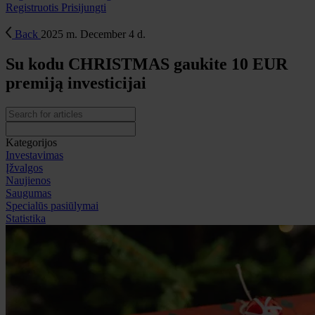
Registruotis
Prisijungti
Back
2025 m. December 4 d.
Su kodu CHRISTMAS gaukite 10 EUR
premiją investicijai
Kategorijos
Investavimas
Įžvalgos
Naujienos
Saugumas
Specialūs pasiūlymai
Statistika