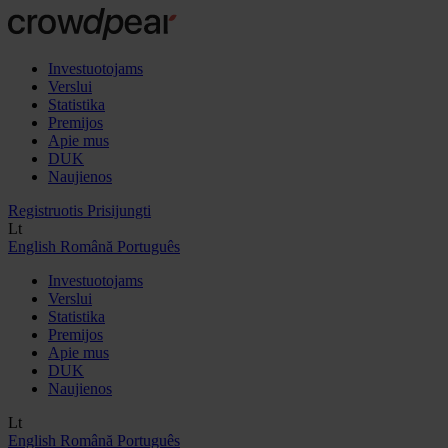
Investuotojams
Verslui
Statistika
Premijos
Apie mus
DUK
Naujienos
Registruotis
Prisijungti
Lt
English
Română
Português
Investuotojams
Verslui
Statistika
Premijos
Apie mus
DUK
Naujienos
Lt
English
Română
Português