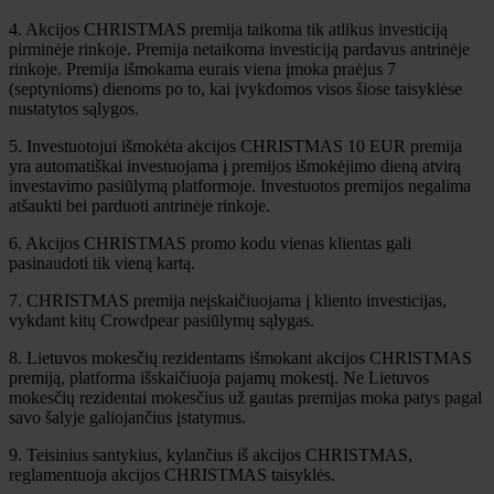
4. Akcijos CHRISTMAS premija taikoma tik atlikus investiciją
pirminėje rinkoje. Premija netaikoma investiciją pardavus antrinėje
rinkoje. Premija išmokama eurais viena įmoka praėjus 7
(septynioms) dienoms po to, kai įvykdomos visos šiose taisyklėse
nustatytos sąlygos.
5. Investuotojui išmokėta akcijos CHRISTMAS 10 EUR premija
yra automatiškai investuojama į premijos išmokėjimo dieną atvirą
investavimo pasiūlymą platformoje. Investuotos premijos negalima
atšaukti bei parduoti antrinėje rinkoje.
6. Akcijos CHRISTMAS promo kodu vienas klientas gali
pasinaudoti tik vieną kartą.
7. CHRISTMAS premija neįskaičiuojama į kliento investicijas,
vykdant kitų Crowdpear pasiūlymų sąlygas.
8. Lietuvos mokesčių rezidentams išmokant akcijos CHRISTMAS
premiją, platforma išskaičiuoja pajamų mokestį. Ne Lietuvos
mokesčių rezidentai mokesčius už gautas premijas moka patys pagal
savo šalyje galiojančius įstatymus.
9. Teisinius santykius, kylančius iš akcijos CHRISTMAS,
reglamentuoja akcijos CHRISTMAS taisyklės.