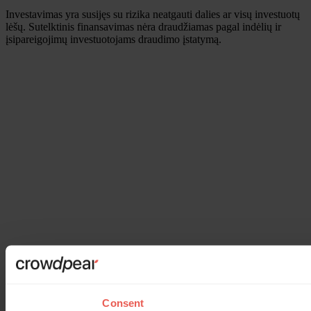
Investavimas yra susijęs su rizika neatgauti dalies ar visų investuotų
lėšų. Sutelktinis finansavimas nėra draudžiamas pagal indėlių ir
įsipareigojimų investuotojams draudimo įstatymą.
Consent