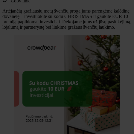
Copy link
Artėjančių gražiausių metų švenčių proga jums parengėme kalėdinę
dovanėlę – investuokite su kodu CHRISTMAS ir gaukite EUR 10
premiją papildomai investicijai. Dėkojame jums už jūsų pasitikėjimą,
lojalumą ir partnerystę bei linkime gražaus švenčių laukimo.