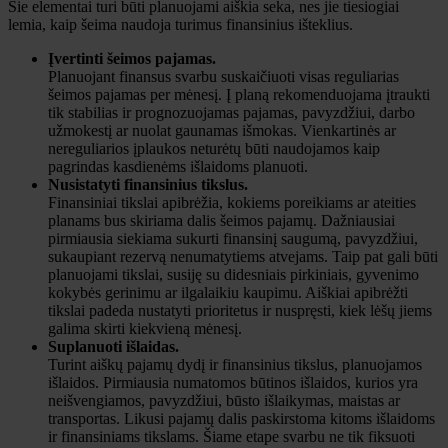
Šie elementai turi būti planuojami aiškia seka, nes jie tiesiogiai
lemia, kaip šeima naudoja turimus finansinius išteklius.
Įvertinti šeimos pajamas.
Planuojant finansus svarbu suskaičiuoti visas reguliarias
šeimos pajamas per mėnesį. Į planą rekomenduojama įtraukti
tik stabilias ir prognozuojamas pajamas, pavyzdžiui, darbo
užmokestį ar nuolat gaunamas išmokas. Vienkartinės ar
nereguliarios įplaukos neturėtų būti naudojamos kaip
pagrindas kasdienėms išlaidoms planuoti.
Nusistatyti finansinius tikslus.
Finansiniai tikslai apibrėžia, kokiems poreikiams ar ateities
planams bus skiriama dalis šeimos pajamų. Dažniausiai
pirmiausia siekiama sukurti finansinį saugumą, pavyzdžiui,
sukaupiant rezervą nenumatytiems atvejams. Taip pat gali būti
planuojami tikslai, susiję su didesniais pirkiniais, gyvenimo
kokybės gerinimu ar ilgalaikiu kaupimu. Aiškiai apibrėžti
tikslai padeda nustatyti prioritetus ir nuspręsti, kiek lėšų jiems
galima skirti kiekvieną mėnesį.
Suplanuoti išlaidas.
Turint aiškų pajamų dydį ir finansinius tikslus, planuojamos
išlaidos. Pirmiausia numatomos būtinos išlaidos, kurios yra
neišvengiamos, pavyzdžiui, būsto išlaikymas, maistas ar
transportas. Likusi pajamų dalis paskirstoma kitoms išlaidoms
ir finansiniams tikslams. Šiame etape svarbu ne tik fiksuoti