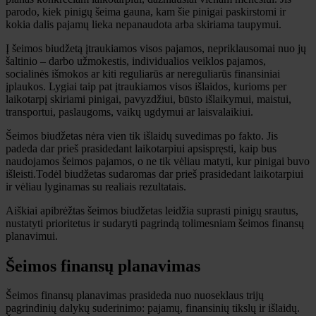
parodo, kiek pinigų šeima gauna, kam šie pinigai paskirstomi ir
kokia dalis pajamų lieka nepanaudota arba skiriama taupymui.
Į šeimos biudžetą įtraukiamos visos pajamos, nepriklausomai nuo jų
šaltinio – darbo užmokestis, individualios veiklos pajamos,
socialinės išmokos ar kiti reguliarūs ar nereguliarūs finansiniai
įplaukos. Lygiai taip pat įtraukiamos visos išlaidos, kurioms per
laikotarpį skiriami pinigai, pavyzdžiui, būsto išlaikymui, maistui,
transportui, paslaugoms, vaikų ugdymui ar laisvalaikiui.
Šeimos biudžetas nėra vien tik išlaidų suvedimas po fakto. Jis
padeda dar prieš prasidedant laikotarpiui apsispręsti, kaip bus
naudojamos šeimos pajamos, o ne tik vėliau matyti, kur pinigai buvo
išleisti.Todėl biudžetas sudaromas dar prieš prasidedant laikotarpiui
ir vėliau lyginamas su realiais rezultatais.
Aiškiai apibrėžtas šeimos biudžetas leidžia suprasti pinigų srautus,
nustatyti prioritetus ir sudaryti pagrindą tolimesniam šeimos finansų
planavimui.
Šeimos finansų planavimas
Šeimos finansų planavimas prasideda nuo nuoseklaus trijų
pagrindinių dalykų suderinimo: pajamų, finansinių tikslų ir išlaidų.