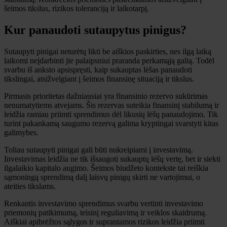
šeimos tikslus, rizikos toleranciją ir laikotarpį.
Kur panaudoti sutaupytus pinigus?
Sutaupyti pinigai neturėtų likti be aiškios paskirties, nes ilgą laiką
laikomi neįdarbinti jie palaipsniui praranda perkamąją galią. Todėl
svarbu iš anksto apsispręsti, kaip sukauptas lėšas panaudoti
tikslingai, atsižvelgiant į šeimos finansinę situaciją ir tikslus.
Pirmasis prioritetas dažniausiai yra finansinio rezervo sukūrimas
nenumatytiems atvejams. Šis rezervas suteikia finansinį stabilumą ir
leidžia ramiau priimti sprendimus dėl likusių lėšų panaudojimo. Tik
turint pakankamą saugumo rezervą galima kryptingai svarstyti kitas
galimybes.
Toliau sutaupyti pinigai gali būti nukreipiami į investavimą.
Investavimas leidžia ne tik išsaugoti sukauptų lėšų vertę, bet ir siekti
ilgalaikio kapitalo augimo. Šeimos biudžeto kontekste tai reiškia
sąmoningą sprendimą dalį laisvų pinigų skirti ne vartojimui, o
ateities tikslams.
Renkantis investavimo sprendimus svarbu vertinti investavimo
priemonių patikimumą, teisinį reguliavimą ir veiklos skaidrumą.
Aiškiai apibrėžtos sąlygos ir suprantamos rizikos leidžia priimti