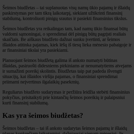
Šeimos biudžetas – tai suplanuotas visų namų ūkio pajamų ir išlaidų
paskirstymas per tam tikrą laikotarpį, siekiant užtikrinti finansinį
stabilumą, kontroliuoti pinigų srautus ir pasiekti finansinius tikslus.
Šeimos biudžetas yra reikalingas tam, kad namų ūkio finansai būtų
valdomi sąmoningai, o sprendimai dėl pinigų būtų pagrįsti realiais
skaičiais. Be aiškaus biudžeto dažnai sunku įvertinti, ar šeimos
išlaidos atitinka pajamas, kiek lėšų iš tiesų lieka mėnesio pabaigoje ir
ar finansiniai tikslai yra pasiekiami.
Planuojant šeimos biudžetą galima iš anksto numatyti būtinas
išlaidas, pasiruošti didesniems pirkiniams ar nenumatytiems atvejams
ir sumažinti poreikį skolintis. Biudžetas taip pat padeda išvengti
situacijų, kai išlaidos viršija pajamas, o finansiniai sprendimai
priimami neįvertinus ilgalaikių pasekmių.
Reguliarus biudžeto sudarymas ir peržiūra leidžia stebėti finansinius
pokyčius, prisitaikyti prie kintančių šeimos poreikių ir palaipsniui
kurti finansinį stabilumą.
Kas yra šeimos biudžetas?
Šeimos biudžetas – tai iš anksto sudarytas šeimos pajamų ir išlaidų
planas konkrečiam laikotarpiui, dažniausiai vienam mėnesiui. Jis