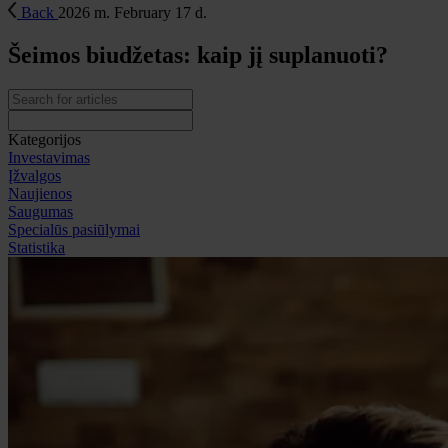
Back
2026 m. February 17 d.
Šeimos biudžetas: kaip jį suplanuoti?
Kategorijos
Investavimas
Įžvalgos
Naujienos
Saugumas
Specialūs pasiūlymai
Statistika