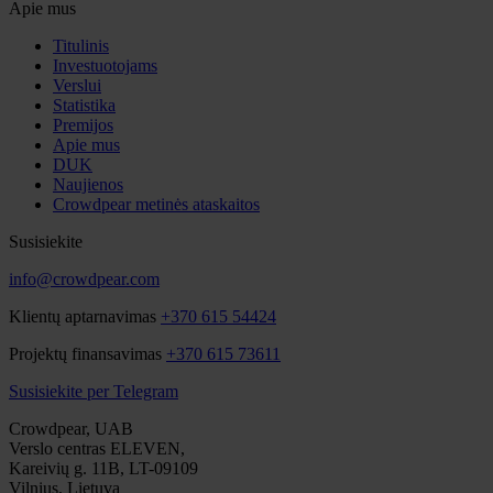
Apie mus
Titulinis
Investuotojams
Verslui
Statistika
Premijos
Apie mus
DUK
Naujienos
Crowdpear metinės ataskaitos
Susisiekite
info@crowdpear.com
Klientų aptarnavimas
+370 615 54424
Projektų finansavimas
+370 615 73611
Susisiekite per Telegram
Crowdpear, UAB
Verslo centras ELEVEN,
Kareivių g. 11B, LT-09109
Vilnius, Lietuva