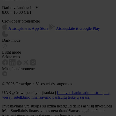
Darbo valandos: I – V
8:00 – 16:00 CET
Crowdpear programėlė
Atsisiųskite iš App Store
Atsisiųskite iš Google Play
Dark mode
Light mode
Sekite mus
Mūsų bendruomenė
© 2026 Crowdpear. Visos teisės saugomos.
UAB ,,Crowdpear” yra įtraukta į
Lietuvos banko administruojamą
viešąjį sutelktinio finansavimo paslaugų teikėjų sąrašą
.
Investavimas yra susijęs su rizika neatgauti dalies ar visų investuotų
lėšų. Sutelktinis finansavimas nėra draudžiamas pagal indėlių ir
įsipareigojimų investuotojams draudimo įstatymą.