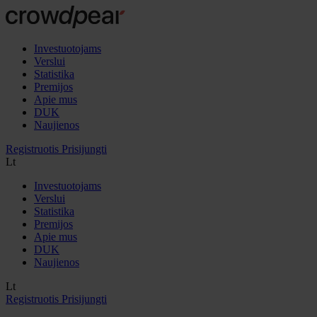
Investuotojams
Verslui
Statistika
Premijos
Apie mus
DUK
Naujienos
Registruotis
Prisijungti
Lt
Investuotojams
Verslui
Statistika
Premijos
Apie mus
DUK
Naujienos
Lt
Registruotis
Prisijungti