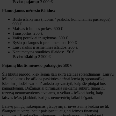
Iš viso pajamų:
3 000 €
Planuojamos mėnesio išlaidos:
Būsto išlaikymas (nuoma / paskola, komunalinės paslaugos):
900 €
Maistas ir buities prekės: 600 €
Transportas: 250 €
Vaikų poreikiai ir ugdymas: 300 €
Ryšio paslaugos ir prenumeratos: 100 €
Laisvalaikis ir asmeninės išlaidos: 200 €
Nenumatytos smulkios išlaidos: 150 €
Iš viso išlaidų:
2 500 €
Pajamų likutis mėnesio pabaigoje:
500 €
Šis likutis parodo, kiek šeima gali skirti ateities sprendimams. Laisvų
lėšų palikimas be aiškios paskirties dažnai lemia jų spontanišką
išleidimą, todėl svarbu iš anksto apsvarstyti, kaip šie pinigai bus
panaudojami. Dažniausiai pirmiausia siekiama sukurti finansinį
rezervą nenumatytiems atvejams, o vėliau – ieškoti būdų, kaip
laisvas lėšas įdarbinti, kad jos nenuvertėtų laikui bėgant.
Laisvų pinigų nukreipimas į taupymą ar investavimą leidžia ne tik
išsaugoti jų vertę, bet ir palaipsniui auginti šeimos finansinį
stabilumą. Konkrečios priemonės pasirenkamos atsižvelgiant į