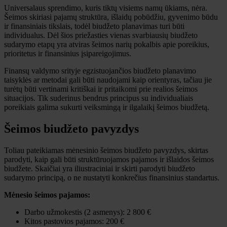
Universalaus sprendimo, kuris tiktų visiems namų ūkiams, nėra.
Šeimos skiriasi pajamų struktūra, išlaidų pobūdžiu, gyvenimo būdu
ir finansiniais tikslais, todėl biudžeto planavimas turi būti
individualus. Dėl šios priežasties vienas svarbiausių biudžeto
sudarymo etapų yra atviras šeimos narių pokalbis apie poreikius,
prioritetus ir finansinius įsipareigojimus.
Finansų valdymo srityje egzistuojančios biudžeto planavimo
taisyklės ar metodai gali būti naudojami kaip orientyras, tačiau jie
turėtų būti vertinami kritiškai ir pritaikomi prie realios šeimos
situacijos. Tik suderinus bendrus principus su individualiais
poreikiais galima sukurti veiksmingą ir ilgalaikį šeimos biudžetą.
Šeimos biudžeto pavyzdys
Toliau pateikiamas mėnesinio šeimos biudžeto pavyzdys, skirtas
parodyti, kaip gali būti struktūruojamos pajamos ir išlaidos šeimos
biudžete. Skaičiai yra iliustraciniai ir skirti parodyti biudžeto
sudarymo principą, o ne nustatyti konkrečius finansinius standartus.
Mėnesio šeimos pajamos:
Darbo užmokestis (2 asmenys): 2 800 €
Kitos pastovios pajamos: 200 €