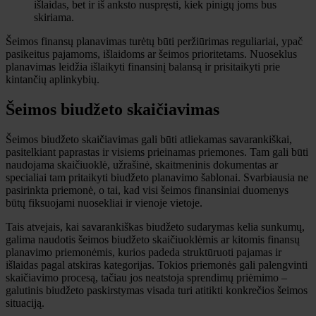
išlaidas, bet ir iš anksto nuspręsti, kiek pinigų joms bus
skiriama.
Šeimos finansų planavimas turėtų būti peržiūrimas reguliariai, ypač
pasikeitus pajamoms, išlaidoms ar šeimos prioritetams. Nuoseklus
planavimas leidžia išlaikyti finansinį balansą ir prisitaikyti prie
kintančių aplinkybių.
Šeimos biudžeto skaičiavimas
Šeimos biudžeto skaičiavimas gali būti atliekamas savarankiškai,
pasitelkiant paprastas ir visiems prieinamas priemones. Tam gali būti
naudojama skaičiuoklė, užrašinė, skaitmeninis dokumentas ar
specialiai tam pritaikyti biudžeto planavimo šablonai. Svarbiausia ne
pasirinkta priemonė, o tai, kad visi šeimos finansiniai duomenys
būtų fiksuojami nuosekliai ir vienoje vietoje.
Tais atvejais, kai savarankiškas biudžeto sudarymas kelia sunkumų,
galima naudotis šeimos biudžeto skaičiuoklėmis ar kitomis finansų
planavimo priemonėmis, kurios padeda struktūruoti pajamas ir
išlaidas pagal atskiras kategorijas. Tokios priemonės gali palengvinti
skaičiavimo procesą, tačiau jos neatstoja sprendimų priėmimo –
galutinis biudžeto paskirstymas visada turi atitikti konkrečios šeimos
situaciją.