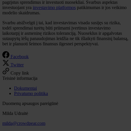
pagrįstus sprendimus ir investuoti nuosekliai. Svarbus aspektas
investuojant yra
investavimo platformos
patikimumas ir jos veikimo
modelio skaidrumas.
Svarbu atsižvelgti į tai, kad investavimas visada susijęs su rizika,
todėl sprendimai turėtų būti priimami įvertinus investavimo
laikotarpį ir asmeninę rizikos toleranciją. Nuoseklus ir apgalvotas
sutaupytų lėšų panaudojimas leidžia ne tik išlaikyti finansinį balansą,
bet ir planuoti šeimos finansus ilgesnei perspektyvai.
Facebook
Twitter
Copy link
Teisinė informacija
Dokumentai
Privatumo politika
Duomenų apsaugos pareigūnė
Milda Udraitė
milda@crowdpear.com