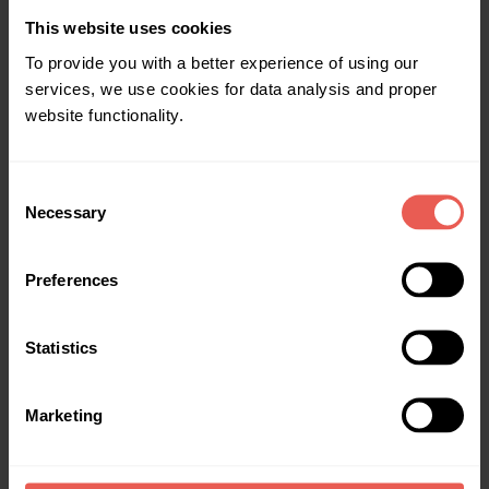
„Pakviesk draugą” premija taikoma tik investicijoms pirminėje
This website uses cookies
rinkoje.
Investuotos premijos negalima atšaukti bei parduoti antrinėje
To provide you with a better experience of using our
rinkoje.
services, we use cookies for data analysis and proper
website functionality.
Daugiau informacijos pateikiama programos
„Pakviesk draugą“
sąlygose ir taisyklėse
.
Consent
Necessary
Selection
Pajamų mokestis gautoms premijoms taikomas tik Lietuvos
Preferences
mokesčių rezidentams.
Daugiau informacijos pateikiama čia
.
Teisinė informacija
Statistics
Dokumentai
Privatumo politika
Duomenų apsaugos pareigūnė
Marketing
Milda Udraitė
milda@crowdpear.com