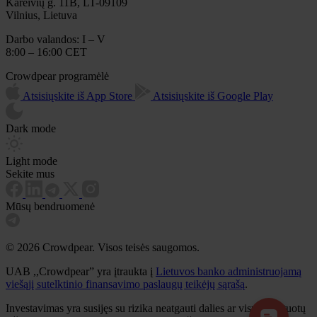
Kareivių g. 11B, LT-09109
Vilnius, Lietuva
Darbo valandos: I – V
8:00 – 16:00 CET
Crowdpear programėlė
Atsisiųskite iš App Store
Atsisiųskite iš Google Play
Dark mode
Light mode
Sekite mus
Mūsų bendruomenė
© 2026 Crowdpear. Visos teisės saugomos.
UAB ,,Crowdpear” yra įtraukta į
Lietuvos banko administruojamą
viešąjį sutelktinio finansavimo paslaugų teikėjų sąrašą
.
Investavimas yra susijęs su rizika neatgauti dalies ar visų investuotų