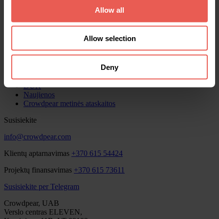
Allow all
Apie mus
Titulinis
Allow selection
Investuotojams
Verslui
Statistika
Deny
Premijos
Apie mus
DUK
Naujienos
Crowdpear metinės ataskaitos
Susisiekite
info@crowdpear.com
Klientų aptarnavimas
+370 615 54424
Projektų finansavimas
+370 615 73611
Susisiekite per Telegram
Crowdpear, UAB
Verslo centras ELEVEN,