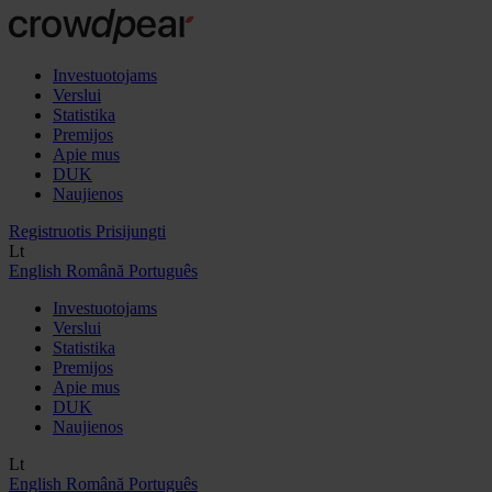
Investuotojams
Verslui
Statistika
Premijos
Apie mus
DUK
Naujienos
Registruotis
Prisijungti
Lt
English
Română
Português
Investuotojams
Verslui
Statistika
Premijos
Apie mus
DUK
Naujienos
Lt
English
Română
Português