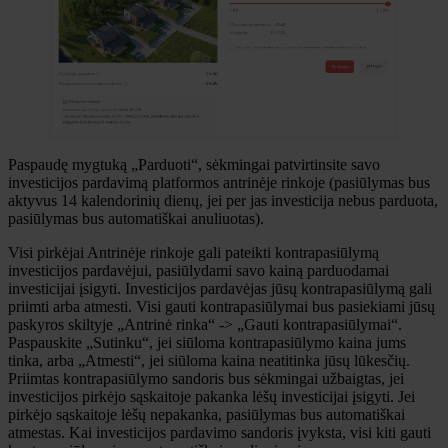
Paspaudę mygtuką „Parduoti“, sėkmingai patvirtinsite savo
investicijos pardavimą platformos antrinėje rinkoje (pasiūlymas bus
aktyvus 14 kalendorinių dienų, jei per jas investicija nebus parduota,
pasiūlymas bus automatiškai anuliuotas).
Visi pirkėjai Antrinėje rinkoje gali pateikti kontrapasiūlymą
investicijos pardavėjui, pasiūlydami savo kainą parduodamai
investicijai įsigyti. Investicijos pardavėjas jūsų kontrapasiūlymą gali
priimti arba atmesti. Visi gauti kontrapasiūlymai bus pasiekiami jūsų
paskyros skiltyje „Antrinė rinka“ -> „Gauti kontrapasiūlymai“.
Paspauskite „Sutinku“, jei siūloma kontrapasiūlymo kaina jums
tinka, arba „Atmesti“, jei siūloma kaina neatitinka jūsų lūkesčių.
Priimtas kontrapasiūlymo sandoris bus sėkmingai užbaigtas, jei
investicijos pirkėjo sąskaitoje pakanka lėšų investicijai įsigyti. Jei
pirkėjo sąskaitoje lėšų nepakanka, pasiūlymas bus automatiškai
atmestas. Kai investicijos pardavimo sandoris įvyksta, visi kiti gauti