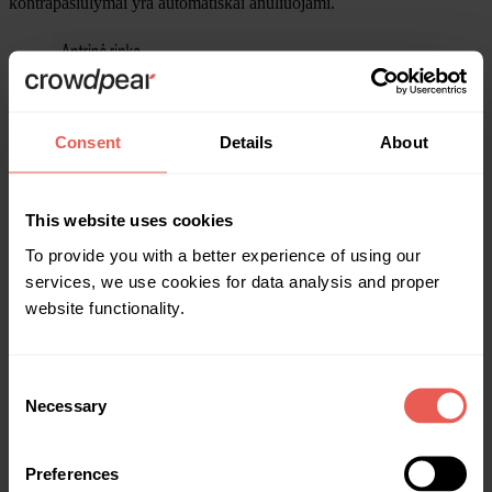
kontrapasiūlymai yra automatiškai anuliuojami.
Consent
Details
About
This website uses cookies
To provide you with a better experience of using our
services, we use cookies for data analysis and proper
website functionality.
Consent
Necessary
Selection
Jei apsigalvojote, pardavimo pasiūlymą galite atšaukti bet kada, kol
Preferences
investicijos neįsigijo kitas investuotojas. Norint atšaukti pardavimo