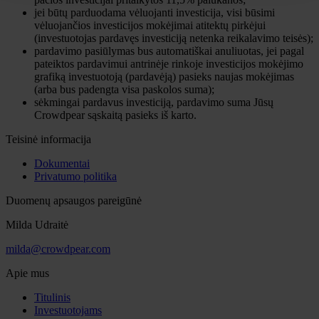
jei būtų parduodama vėluojanti investicija, visi būsimi
vėluojančios investicijos mokėjimai atitektų pirkėjui
(investuotojas pardavęs investiciją netenka reikalavimo teisės);
pardavimo pasiūlymas bus automatiškai anuliuotas, jei pagal
pateiktos pardavimui antrinėje rinkoje investicijos mokėjimo
grafiką investuotoją (pardavėją) pasieks naujas mokėjimas
(arba bus padengta visa paskolos suma);
sėkmingai pardavus investiciją, pardavimo suma Jūsų
Crowdpear sąskaitą pasieks iš karto.
Teisinė informacija
Dokumentai
Privatumo politika
Duomenų apsaugos pareigūnė
Milda Udraitė
milda@crowdpear.com
Apie mus
Titulinis
Investuotojams