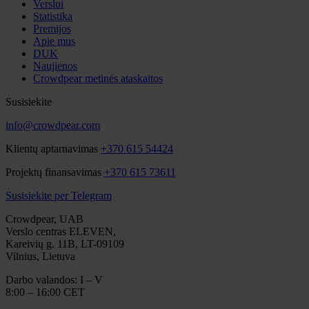
Verslui
Statistika
Premijos
Apie mus
DUK
Naujienos
Crowdpear metinės ataskaitos
Susisiekite
info@crowdpear.com
Klientų aptarnavimas
+370 615 54424
Projektų finansavimas
+370 615 73611
Susisiekite per Telegram
Crowdpear, UAB
Verslo centras ELEVEN,
Kareivių g. 11B, LT-09109
Vilnius, Lietuva
Darbo valandos: I – V
8:00 – 16:00 CET