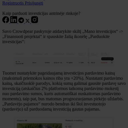
Registruotis
Prisijungti
Kaip parduoti investicijas antrinėje rinkoje?
Savo Crowdpear paskyroje atidarykite skiltį „Mano investicijos“ ->
„Finansuoti projektai“ ir spauskite žalią ikonėlę „Parduokite
investicijas“:
Tuomet nustatykite pageidaujamą investicijos pardavimo kainą
(maksimali priemokos kainos riba yra +20%). Nustatant pardavimo
kainą, skaičiuoklė parodys, kokią sumą galimai gausite pardavę savo
investiciją (atskaičius 2% platformos taikomą pardavimo mokestį
nuo pardavimo sumos, kuris automatiškai nuskaitomas pardavimo
momentu), taip pat, bus matomas prognozuojamas pirkėjo uždarbis.
„Pardavėjo pajamos“ nurodo bendras iki šiol investuotojo
(pardavėjo) už parduodamą investiciją gautas pajamas.