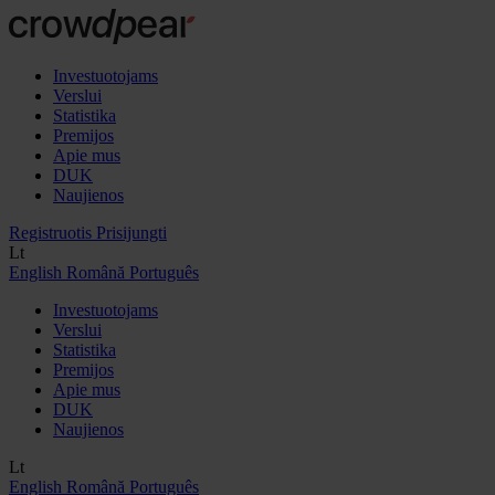
Investuotojams
Verslui
Statistika
Premijos
Apie mus
DUK
Naujienos
Registruotis
Prisijungti
Lt
English
Română
Português
Investuotojams
Verslui
Statistika
Premijos
Apie mus
DUK
Naujienos
Lt
English
Română
Português