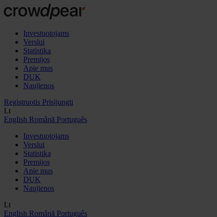
Investuotojams
Verslui
Statistika
Premijos
Apie mus
DUK
Naujienos
Registruotis
Prisijungti
Lt
English
Română
Português
Investuotojams
Verslui
Statistika
Premijos
Apie mus
DUK
Naujienos
Lt
English
Română
Português