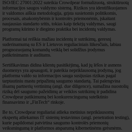
ISO/IEC 27001:2022 suteikia Crowdpear formalizuotą, struktūruotą
informacijos saugos valdymo sistemą. Rizikos yra identifikuojamos
ir valdomos aiškia metodologija, grįsta susietomis politikomis,
procesais, atsakomybėmis ir kontrolės priemonėmis, įskaitant
naujausias standarto sritis, tokias kaip tiekėjų valdymas, saugi
programų kūrimo ir diegimo praktika bei incidentų valdymas.
Platformai tai reiškia mažiau incidentų ir sutrikimų, geresnį
suderinamumą su ES ir Lietuvos reguliaciniais lūkesčiais, labiau
prognozuojamą komandų veiklą bei solidžius įrodymus
patikrinimams ir auditams.
Sertifikavimas didina klientų pasitikėjimą, kad jų lėšos ir asmens
duomenys yra apsaugoti, ir pateikia nepriklausomą įrodymą, jog
platforma valdo su informacijos sauga susijusias rizikas pagal
tarptautiniu mastu pripažintą saugumo standartą. Tai palengvina
išsamų partnerių vertinimą (angl. due diligence), sumažina nuostolių
riziką dėl saugumo pažeidimų ar veiklos sutrikimų ir padidina
Crowdpear patikimumą bei konkurencingumą sutelktinio
finansavimo ir „FinTech“ rinkoje.
Be to, Crowdpear reguliariai atlieka metinius nepriklausomų
ekspertų atliekamus IT sistemų testavimus (angl. penetration testing),
kurie papildomai patvirtina saugumo kontrolės priemonių
veiksmingumą ir platformos atsparumą kibernetinėms grėsmėms.