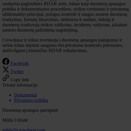
sustiprina pagrindines BDAR sritis, tokias kaip duomenų apsaugos
politika ir dokumentuotos procedūros, rizikos vertinimai ir privatumą
užtikrinantys principai, prieigos kontrolė ir saugus asmens duomenų
tvarkymas, žurnalų fiksavimas, stebėsena ir auditas, tiekėjų ir
duomenų tvarkytojų rizikos valdymas, incidentų valdymas, įskaitant
asmens duomenų pažeidimų nagrinėjimą.
Crowdpear ir toliau investuoja į duomenų apsaugos pajėgumus ir
siekia toliau stiprinti saugumo bei privatumo kontrolės priemones,
atsižvelgiant į kintančius BDAR reikalavimus.
Facebook
Twitter
Copy link
Teisinė informacija
Dokumentai
Privatumo politika
Duomenų apsaugos pareigūnė
Milda Udraitė
milda@crowdpear.com