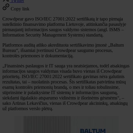
Twitter
Copy link
Crowdpear gavo ISO/IEC 27001:2022 sertifikatą ir tapo pirmąja
sutelktinio finansavimo platforma Lietuvoje, atitinkančia pasaulyje
pirmaujantį informacijos saugos valdymo sistemos (angl. ISMS –
Information Security Management Systems) standartą.
Platformos auditą atliko akredituota sertifikavimo įmonė „Baltum
Bureau“, išsamiai įvertinusi Crowdpear saugumo procesus,
kontrolės priemones ir dokumentaciją.
„Finansinės paslaugos ir IT sauga yra neatsiejamos, todėl atsakingas
informacijos saugos valdymas visada buvo vienas iš Crowdpear
prioritetų. ISO/IEC 27001:2022 sertifikato gavimas nėra galutinis
rezultatas, tai – nuolatinis procesas. Šis sertifikatas patvirtina mūsų
esamų kontrolės priemonių brandą, o mes ir toliau tobulinsime,
stiprinsime ir palaikysime IT sistemų ir informacijos saugumą,
siekdami ilgalaikio atsparumo vidinėms ir išorinėms gėsmėms“, –
sako Arūnas Lekavičius, vienas iš Crowdpear akcininkų, atsakingų
už platformos verslo plėtrą.