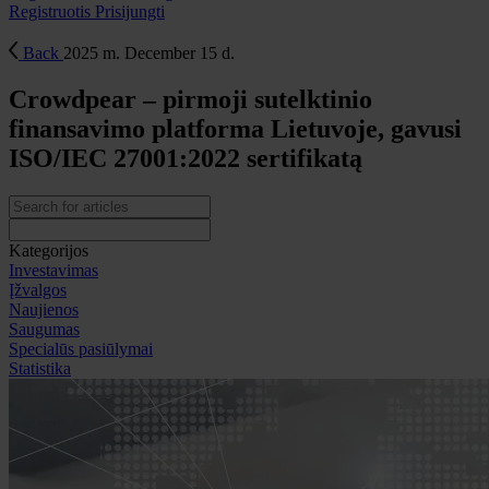
Registruotis
Prisijungti
Back
2025 m. December 15 d.
Crowdpear – pirmoji sutelktinio
finansavimo platforma Lietuvoje, gavusi
ISO/IEC 27001:2022 sertifikatą
Kategorijos
Investavimas
Įžvalgos
Naujienos
Saugumas
Specialūs pasiūlymai
Statistika