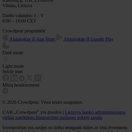
Kareivių g. 11B, LT-09109
Vilnius, Lietuva
Darbo valandos: I – V
8:00 – 16:00 CET
Crowdpear programėlė
Atsisiųskite iš App Store
Atsisiųskite iš Google Play
Dark mode
Light mode
Sekite mus
Mūsų bendruomenė
© 2026 Crowdpear. Visos teisės saugomos.
UAB ,,Crowdpear” yra įtraukta į
Lietuvos banko administruojamą
viešąjį sutelktinio finansavimo paslaugų teikėjų sąrašą
.
Investavimas yra susijęs su rizika neatgauti dalies ar visų investuotų