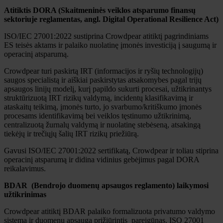
Atitiktis DORA (Skaitmeninės veiklos atsparumo finansų
sektoriuje reglamentas, angl. Digital Operational Resilience Act)
ISO/IEC 27001:2022 sustiprina Crowdpear atitiktį pagrindiniams
ES teisės aktams ir palaiko nuolatinę įmonės investiciją į saugumą ir
operacinį atsparumą.
Crowdpear turi paskirtą IRT (informacijos ir ryšių technologijų)
saugos specialistą ir aiškiai paskirstytas atsakomybes pagal trijų
apsaugos linijų modelį, kurį papildo sukurti procesai, užtikrinantys
struktūrizuotą IRT rizikų valdymą, incidentų klasifikavimą ir
ataskaitų teikimą, įmonės turto, jo svarbumo/kritiškumo įmonės
procesams identifikavimą bei veiklos tęstinumo užtikrinimą,
centralizuotą žurnalų valdymą ir nuolatinę stebėseną, atsakingą
tiekėjų ir trečiųjų šalių IRT rizikų priežiūrą.
Gavusi ISO/IEC 27001:2022 sertifikatą, Crowdpear ir toliau stiprina
operacinį atsparumą ir didina vidinius gebėjimus pagal DORA
reikalavimus.
BDAR (Bendrojo duomenų apsaugos reglamento) laikymosi
užtikrinimas
Crowdpear atitiktį BDAR palaiko formalizuota privatumo valdymo
sistema ir duomenų apsaugą prižiūrintis pareigūnas. ISO 27001