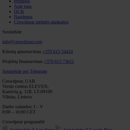
Premijos
Apie mus
DUK
Naujienos
Crowdpear metinės ataskaitos
Susisiekite
info@crowdpear.com
Klientų aptarnavimas
+370 615 54424
Projektų finansavimas
+370 615 73611
Susisiekite per Telegram
Crowdpear, UAB
Verslo centras ELEVEN,
Kareivių g. 11B, LT-09109
Vilnius, Lietuva
Darbo valandos: I – V
8:00 – 16:00 CET
Crowdpear programėlė
Atsisiųskite iš App Store
Atsisiųskite iš Google Play