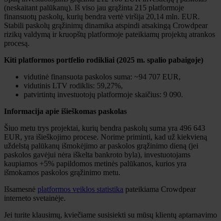
(neskaitant palūkanų). Iš viso jau grąžinta 215 platformoje
finansuotų paskolų, kurių bendra vertė viršija 20,14 mln. EUR.
Stabili paskolų grąžinimų dinamika atspindi atsakingą Crowdpear
rizikų valdymą ir kruopštų platformoje pateikiamų projektų atrankos
procesą.
Kiti platformos portfelio rodikliai (2025 m. spalio pabaigoje)
vidutinė finansuota paskolos suma: ~94 707 EUR,
vidutinis LTV rodiklis: 59,27%,
patvirtintų investuotojų platformoje skaičius: 9 090.
Informacija apie išieškomas paskolas
Šiuo metu trys projektai, kurių bendra paskolų suma yra 496 643
EUR, yra išieškojimo procese. Norime priminti, kad už kiekvieną
uždelstą palūkanų išmokėjimo ar paskolos grąžinimo dieną (jei
paskolos gavėjui nėra iškelta bankroto byla), investuotojams
kaupiamos +5% papildomos metinės palūkanos, kurios yra
išmokamos paskolos grąžinimo metu.
Išsamesnė
platformos veiklos statistika
pateikiama Crowdpear
interneto svetainėje.
Jei turite klausimų, kviečiame susisiekti su mūsų klientų aptarnavimo