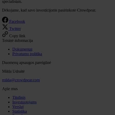
specialistais.
Dėkojame, kad savo investicijoms pasirinkote Crowdpear.
Facebook
Twitter
Copy link
Teisinė informacija
Dokumentai
Privatumo politika
Duomenų apsaugos pareigūnė
Milda Udraitė
milda@crowdpear.com
Apie mus
Titulinis
Investuotojams
Verslui
Statistika