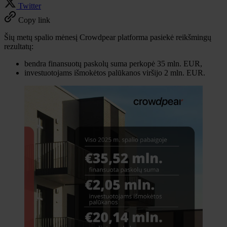
Twitter
Copy link
Šių metų spalio mėnesį Crowdpear platforma pasiekė reikšmingų
rezultatų:
bendra finansuotų paskolų suma perkopė 35 mln. EUR,
investuotojams išmokėtos palūkanos viršijo 2 mln. EUR.