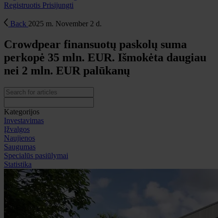
Registruotis
Prisijungti
Back
2025 m. November 2 d.
Crowdpear finansuotų paskolų suma
perkopė 35 mln. EUR. Išmokėta daugiau
nei 2 mln. EUR palūkanų
Kategorijos
Investavimas
Įžvalgos
Naujienos
Saugumas
Specialūs pasiūlymai
Statistika