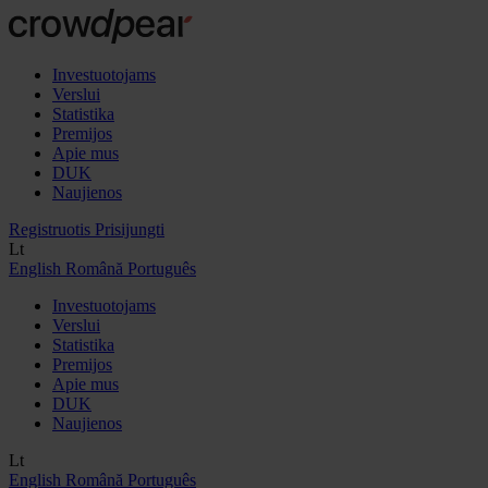
Investuotojams
Verslui
Statistika
Premijos
Apie mus
DUK
Naujienos
Registruotis
Prisijungti
Lt
English
Română
Português
Investuotojams
Verslui
Statistika
Premijos
Apie mus
DUK
Naujienos
Lt
English
Română
Português