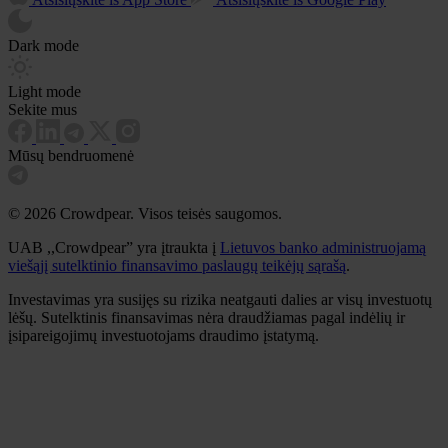
Dark mode
Light mode
Sekite mus
Mūsų bendruomenė
© 2026 Crowdpear. Visos teisės saugomos.
UAB ,,Crowdpear” yra įtraukta į
Lietuvos banko administruojamą
viešąjį sutelktinio finansavimo paslaugų teikėjų sąrašą
.
Investavimas yra susijęs su rizika neatgauti dalies ar visų investuotų
lėšų. Sutelktinis finansavimas nėra draudžiamas pagal indėlių ir
įsipareigojimų investuotojams draudimo įstatymą.