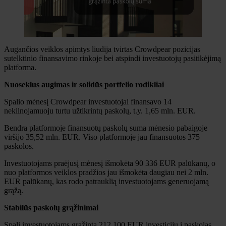
Augančios veiklos apimtys liudija tvirtas Crowdpear pozicijas
sutelktinio finansavimo rinkoje bei atspindi investuotojų pasitikėjimą
platforma.
Nuoseklus augimas ir solidūs portfelio rodikliai
Spalio mėnesį Crowdpear investuotojai finansavo 14
nekilnojamuoju turtu užtikrintų paskolų, t.y. 1,65 mln. EUR.
Bendra platformoje finansuotų paskolų suma mėnesio pabaigoje
viršijo 35,52 mln. EUR. Viso platformoje jau finansuotos 375
paskolos.
Investuotojams praėjusį mėnesį išmokėta 90 336 EUR palūkanų, o
nuo platformos veiklos pradžios jau išmokėta daugiau nei 2 mln.
EUR palūkanų, kas rodo patrauklią investuotojams generuojamą
grąžą.
Stabilūs paskolų grąžinimai
Spalį investuotojams grąžinta 212 100 EUR investicijų į paskolas